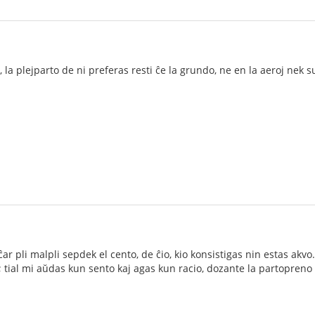
j, la plejparto de ni preferas resti ĉe la grundo, ne en la aeroj nek s
ĉar pli malpli sepdek el cento, de ĉio, kio konsistigas nin estas akv
; tial mi aŭdas kun sento kaj agas kun racio, dozante la partopreno de