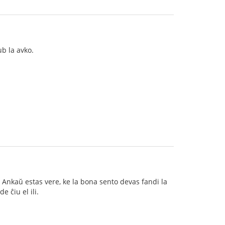
ub la avko.
o. Ankaŭ estas vere, ke la bona sento devas fandi la
 ĉiu el ili.