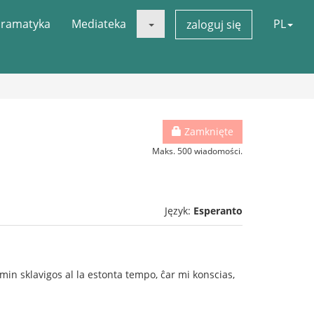
ramatyka
Mediateka
PL
zaloguj się
Zamknięte
Maks. 500 wiadomości.
Język:
Esperanto
n sklavigos al la estonta tempo, ĉar mi konscias,