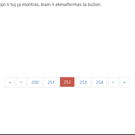
jn li tuj ja montras, kiam li ekmalfermas la buŝon.
252
«
<
250
251
253
254
>
»