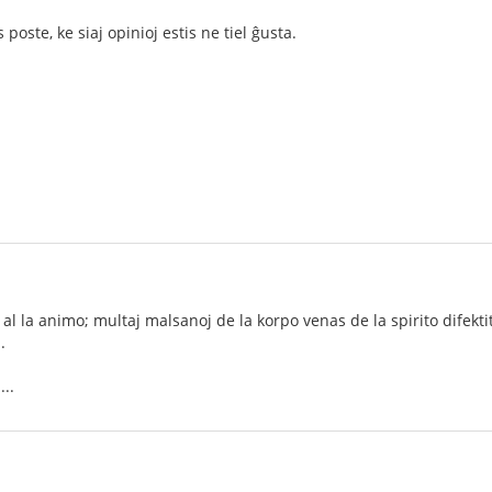
poste, ke siaj opinioj estis ne tiel ĝusta.
l la animo; multaj malsanoj de la korpo venas de la spirito difektita
.
..