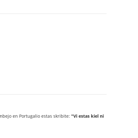
mbejo en Portugalio estas skribite:
"Vi estas kiel ni