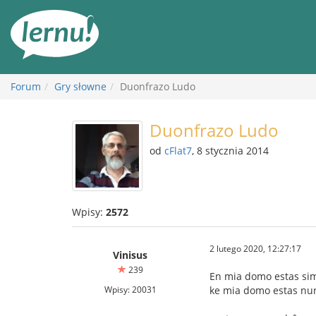
Więcej
Forum
Gry słowne
Duonfrazo Ludo
Duonfrazo Ludo
od
cFlat7
, 8 stycznia 2014
Wpisy:
2572
2 lutego 2020, 12:27:17
Vinisus
239
En mia domo estas sim
Wpisy: 20031
ke mia domo estas nu