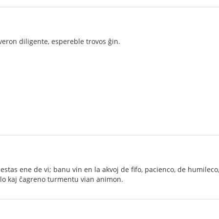
a veron diligente, espereble trovos ĝin.
uj estas ene de vi; banu vin en la akvoj de fifo, pacienco, de humil
lo kaj ĉagreno turmentu vian animon.