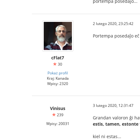
portempa posedaĵo...
2 lutego 2020, 23:25:42
Portempa posedaĵo eĉ 
cFlat7
30
Pokaż profil
Kraj: Kanada
Wpisy: 2320
3 lutego 2020, 12:31:47
Vinisus
239
Grandan valoron ĝi hav
Wpisy: 20031
estis, tamen, estonte v
kiel ni estas...