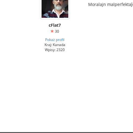
Moralajn malperfektaĵo
cFlat7
30
Pokaż profil
Kraj: Kanada
Wpisy: 2320