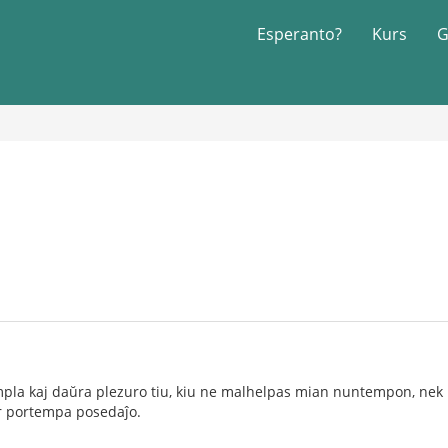
Esperanto?
Kurs
G
pla kaj daŭra plezuro tiu, kiu ne malhelpas mian nuntempon, nek mi
r portempa posedaĵo.