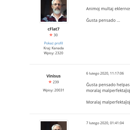
Animoj multaj eklernos 
Ĝusta pensado ...
cFlat7
30
Pokaż profil
Kraj: Kanada
Wpisy: 2320
6 lutego 2020, 11:17:06
Vinisus
239
Ĝusta pensado helpas a
Wpisy: 20031
moralaj malperfektaĵoj
Moralaj malperfektaĵoj.
7 lutego 2020, 01:41:04