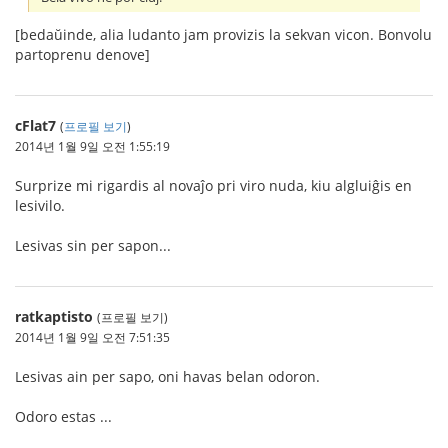
[bedaŭinde, alia ludanto jam provizis la sekvan vicon. Bonvolu
partoprenu denove]
cFlat7
(
프로필 보기
)
2014년 1월 9일 오전 1:55:19
Surprize mi rigardis al novaĵo pri viro nuda, kiu algluiĝis en
lesivilo.
Lesivas sin per sapon...
ratkaptisto
(프로필 보기)
2014년 1월 9일 오전 7:51:35
Lesivas ain per sapo, oni havas belan odoron.
Odoro estas ...