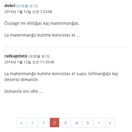
dobri
(
프로필 보기
)
2014년 1월 12일 오전 7:23:08
Ĉiutage mi ellitiĝas kaj matenmanĝas.
La matenmanĝo kutime konsistas el ...
ratkaptisto
(프로필 보기)
2014년 1월 12일 오전 11:39:48
La matenmanĝo kutime konsistas el supo, ĉefmanĝaĵo kaj
deserto dimanĉe.
Dimanĉe oni ofte ...
2
«
<
1
3
4
5
>
»