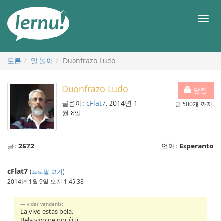
본
문
메
으
뉴
로
토론
말 놀이
Duonfrazo Ludo
Duonfrazo Ludo
닫힘
글쓴이:
cFlat7
, 2014년 1
글 500개 까지.
월 8일
글:
2572
언어:
Esperanto
cFlat7
(
프로필 보기
)
2014년 1월 9일 오전 1:45:38
vidas vandenis:
La vivo estas bela.
Bela vivo ne por ĉiuj.