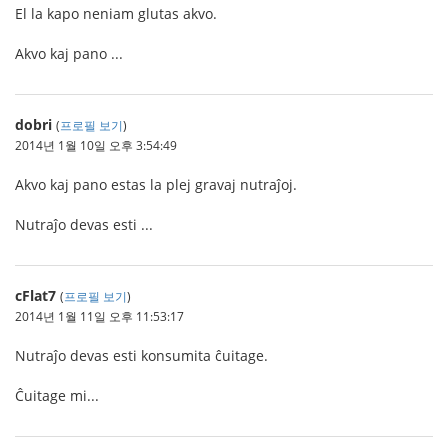
El la kapo neniam glutas akvo.
Akvo kaj pano ...
dobri
(
프로필 보기
)
2014년 1월 10일 오후 3:54:49
Akvo kaj pano estas la plej gravaj nutraĵoj.
Nutraĵo devas esti ...
cFlat7
(
프로필 보기
)
2014년 1월 11일 오후 11:53:17
Nutraĵo devas esti konsumita ĉuitage.
Ĉuitage mi...