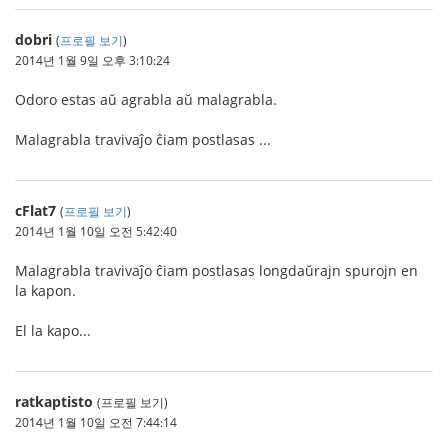
dobri
(
프로필 보기
)
2014년 1월 9일 오후 3:10:24
Odoro estas aŭ agrabla aŭ malagrabla.
Malagrabla travivaĵo ĉiam postlasas ...
cFlat7
(
프로필 보기
)
2014년 1월 10일 오전 5:42:40
Malagrabla travivaĵo ĉiam postlasas longdaŭrajn spurojn en
la kapon.
El la kapo...
ratkaptisto
(프로필 보기)
2014년 1월 10일 오전 7:44:14