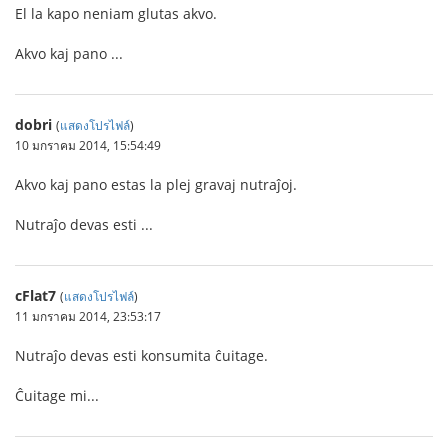
El la kapo neniam glutas akvo.
Akvo kaj pano ...
dobri
(
แสดงโปรไฟล์
)
10 มกราคม 2014, 15:54:49
Akvo kaj pano estas la plej gravaj nutraĵoj.
Nutraĵo devas esti ...
cFlat7
(
แสดงโปรไฟล์
)
11 มกราคม 2014, 23:53:17
Nutraĵo devas esti konsumita ĉuitage.
Ĉuitage mi...