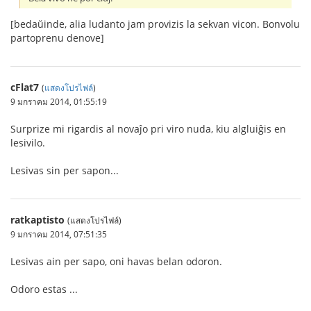
[bedaŭinde, alia ludanto jam provizis la sekvan vicon. Bonvolu
partoprenu denove]
cFlat7
(
แสดงโปรไฟล์
)
9 มกราคม 2014, 01:55:19
Surprize mi rigardis al novaĵo pri viro nuda, kiu algluiĝis en
lesivilo.
Lesivas sin per sapon...
ratkaptisto
(แสดงโปรไฟล์)
9 มกราคม 2014, 07:51:35
Lesivas ain per sapo, oni havas belan odoron.
Odoro estas ...