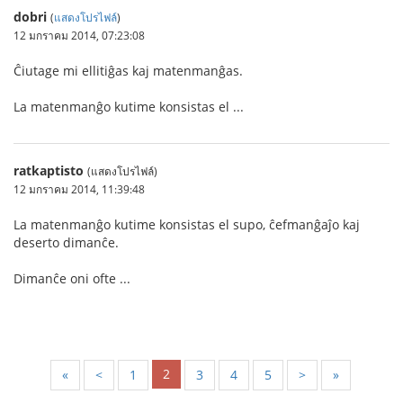
dobri
(
แสดงโปรไฟล์
)
12 มกราคม 2014, 07:23:08
Ĉiutage mi ellitiĝas kaj matenmanĝas.
La matenmanĝo kutime konsistas el ...
ratkaptisto
(แสดงโปรไฟล์)
12 มกราคม 2014, 11:39:48
La matenmanĝo kutime konsistas el supo, ĉefmanĝaĵo kaj
deserto dimanĉe.
Dimanĉe oni ofte ...
2
«
<
1
3
4
5
>
»