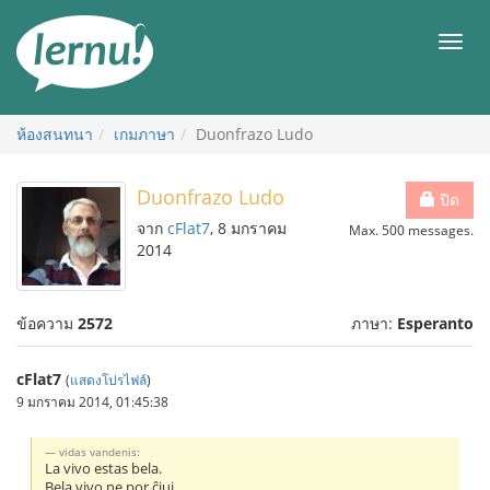
ไป
ยัง
เมนู
สารบัญ
ห้องสนทนา
เกมภาษา
Duonfrazo Ludo
Duonfrazo Ludo
ปิด
จาก
cFlat7
, 8 มกราคม
Max. 500 messages.
2014
ข้อความ
2572
ภาษา:
Esperanto
cFlat7
(
แสดงโปรไฟล์
)
9 มกราคม 2014, 01:45:38
vidas vandenis:
La vivo estas bela.
Bela vivo ne por ĉiuj.