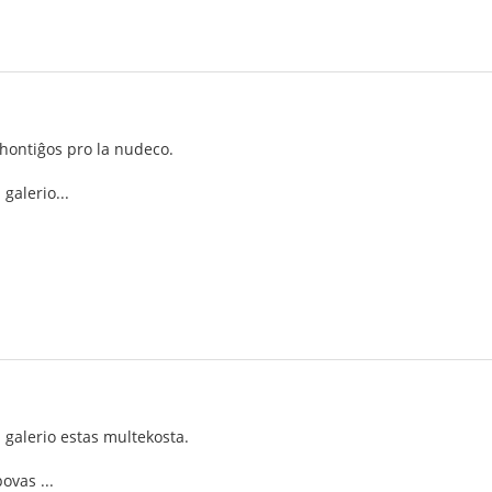
i hontiĝos pro la nudeco.
galerio...
 galerio estas multekosta.
ovas ...