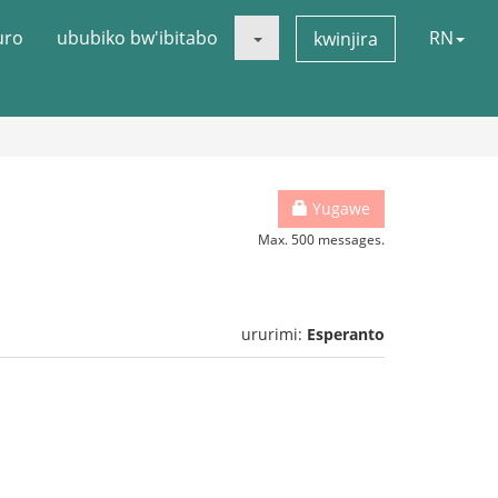
uro
ububiko bw'ibitabo
RN
kwinjira
Yugawe
Max. 500 messages.
ururimi:
Esperanto