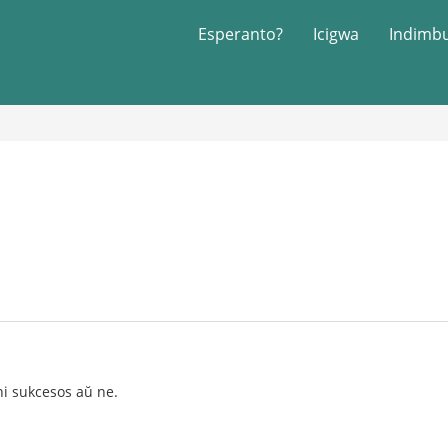
Esperanto?
Icigwa
Indimb
i sukcesos aŭ ne.