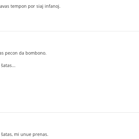
avas tempon por siaj infanoj.
tas pecon da bombono.
ŝatas...
 ŝatas, mi unue prenas.