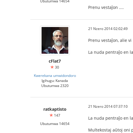
Ubutumwa 14654
Prenu vestaĵon ....
21 Nzero 2014 02:02:49
Prenu vestaĵon, alie v
La nuda pentraĵo en la 
cFlat7
30
Kwerekana umwidondoro
Igihugu: Kanada
Ubutumwa 2320
21 Nzero 2014 07:37:10
ratkaptisto
147
La nuda pentraĵo en la
Ubutumwa 14654
Multekostaj aŭtoj oni p