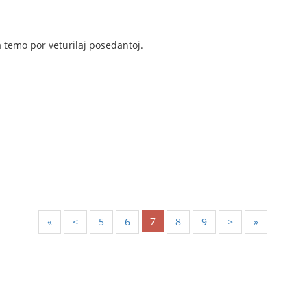
 temo por veturilaj posedantoj.
7
«
<
5
6
8
9
>
»