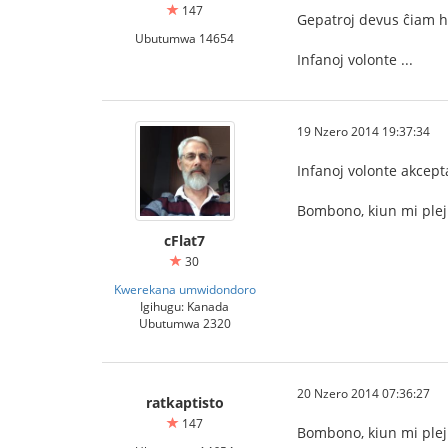
147
Gepatroj devus ĉiam h
Ubutumwa 14654
Infanoj volonte ...
19 Nzero 2014 19:37:34
Infanoj volonte akcep
Bombono, kiun mi plej 
cFlat7
30
Kwerekana umwidondoro
Igihugu: Kanada
Ubutumwa 2320
20 Nzero 2014 07:36:27
ratkaptisto
147
Bombono, kiun mi plej