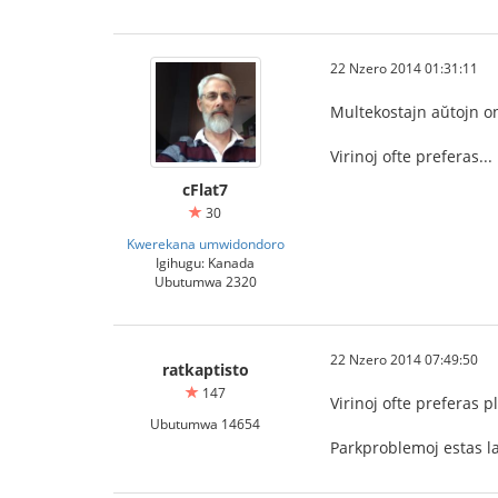
22 Nzero 2014 01:31:11
Multekostajn aŭtojn on
Virinoj ofte preferas...
cFlat7
30
Kwerekana umwidondoro
Igihugu: Kanada
Ubutumwa 2320
22 Nzero 2014 07:49:50
ratkaptisto
147
Virinoj ofte preferas p
Ubutumwa 14654
Parkproblemoj estas la