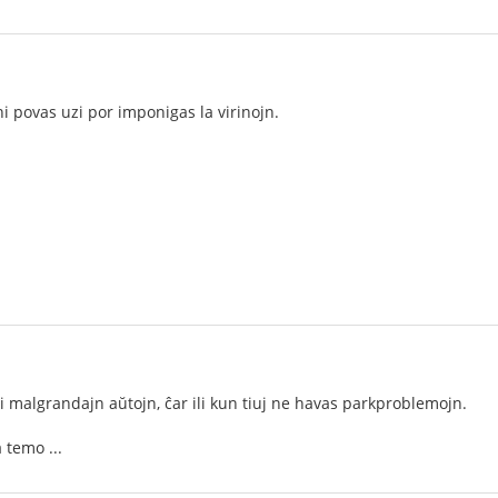
i povas uzi por imponigas la virinojn.
li malgrandajn aŭtojn, ĉar ili kun tiuj ne havas parkproblemojn.
 temo ...