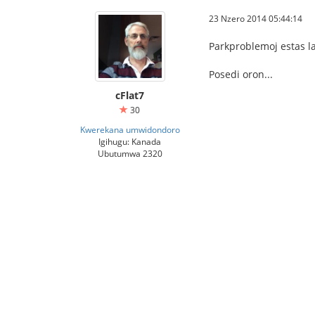
23 Nzero 2014 05:44:14
Parkproblemoj estas la
Posedi oron...
cFlat7
30
Kwerekana umwidondoro
Igihugu: Kanada
Ubutumwa 2320