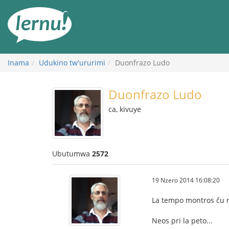
Ku
rupapuro
rw'ibirimwo
Inama
Udukino tw'ururimi
Duonfrazo Ludo
Duonfrazo Ludo
ca, kivuye
Ubutumwa
2572
19 Nzero 2014 16:08:20
La tempo montros ĉu n
Neos pri la peto...