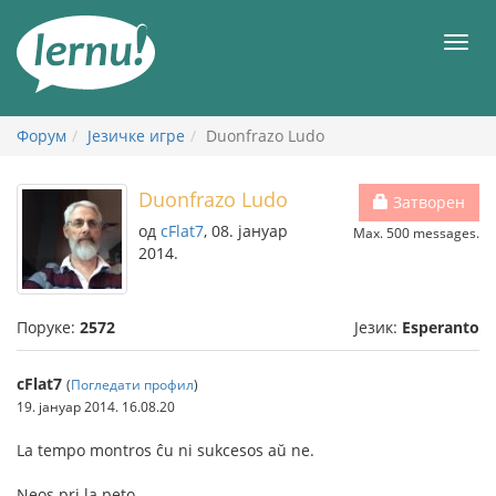
У
садржају
Мен
Форум
Језичке игре
Duonfrazo Ludo
Duonfrazo Ludo
Затворен
од
cFlat7
, 08. јануар
Max. 500 messages.
2014.
Поруке:
2572
Језик:
Esperanto
cFlat7
(
Погледати профил
)
19. јануар 2014. 16.08.20
La tempo montros ĉu ni sukcesos aŭ ne.
Neos pri la peto...