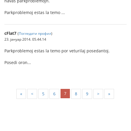
havas parkproblemojn.
Parkproblemoj estas la temo ...
cFlat7
(
Погледати профил
)
23. јануар 2014. 05.44.14
Parkproblemoj estas la temo por veturilaj posedantoj.
Posedi oron...
7
«
<
5
6
8
9
>
»