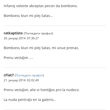
Infanoj volonte akceptas pecon da bombono.
Bombono, kiun mi plej ŝatas...
ratkaptisto
(Погледати профил)
20. јануар 2014. 07.36.27
Bombono, kiun mi plej ŝatas, mi unue prenas.
Prenu vestaĵon ....
cFlat7
(
Погледати профил
)
21. јануар 2014. 02.02.49
Prenu vestaĵon, alie vi hontiĝos pro la nudeco.
La nuda pentraĵo en la galerio...