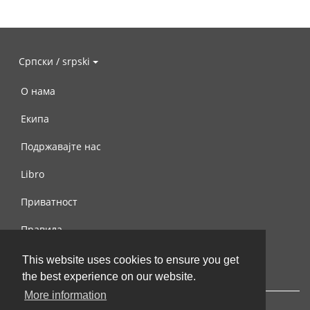
Српски / srpski
О нама
Екипа
Подржавајте нас
Libro
Приватност
Правила
Контактирајте нас
This website uses cookies to ensure you get
the best experience on our website.
More information