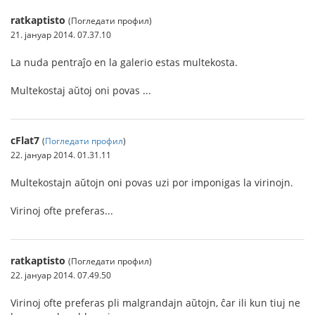
ratkaptisto
(Погледати профил)
21. јануар 2014. 07.37.10
La nuda pentraĵo en la galerio estas multekosta.
Multekostaj aŭtoj oni povas ...
cFlat7
(
Погледати профил
)
22. јануар 2014. 01.31.11
Multekostajn aŭtojn oni povas uzi por imponigas la virinojn.
Virinoj ofte preferas...
ratkaptisto
(Погледати профил)
22. јануар 2014. 07.49.50
Virinoj ofte preferas pli malgrandajn aŭtojn, ĉar ili kun tiuj ne