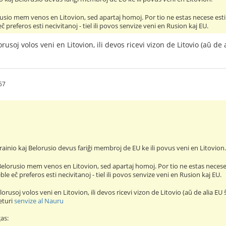
rusio mem venos en Litovion, sed apartaj homoj. Por tio ne estas necese e
 eĉ preferos esti necivitanoj - tiel ili povos senvize veni en Rusion kaj EU.
usoj volos veni en Litovion, ili devos ricevi vizon de Litovio (aŭ de al
57
inio kaj Belorusio devus fariĝi membroj de EU ke ili povus veni en Litovion.
Belorusio mem venos en Litovion, sed apartaj homoj. Por tio ne estas nece
eble eĉ preferos esti necivitanoj - tiel ili povos senvize veni en Rusion kaj EU.
orusoj volos veni en Litovion, ili devos ricevi vizon de Litovio (aŭ de alia EU 
eturi
senvize al Nauru
as: