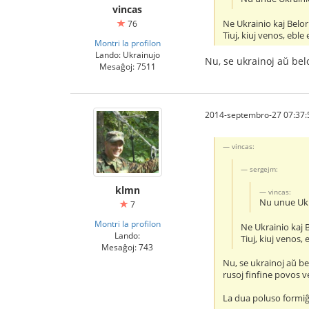
vincas
Ne Ukrainio kaj Belo
76
Tiuj, kiuj venos, eble
Montri la profilon
Lando: Ukrainujo
Nu, se ukrainoj aŭ belor
Mesaĝoj: 7511
2014-septembro-27 07:37:
vincas:
sergejm:
klmn
vincas:
Nu unue Ukra
7
Montri la profilon
Ne Ukrainio kaj 
Lando:
Tiuj, kiuj venos, 
Mesaĝoj: 743
Nu, se ukrainoj aŭ bel
rusoj finfine povos v
La dua poluso formiĝ