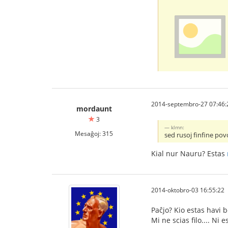
2014-septembro-27 07:46:
mordaunt
3
klmn:
Mesaĝoj: 315
sed rusoj finfine pov
Kial nur Nauru? Estas
2014-oktobro-03 16:55:22
Paĉjo? Kio estas havi
Mi ne scias filo.... Ni e