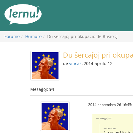
Al
la
enhavo
Forumo
Humuro
Du ŝercaĵoj pri okupacio de Rusio :]
Du ŝercaĵoj pri okupa
de
vincas
, 2014-aprilo-12
Mesaĝoj:
94
2014-septembro-26 16:45:
sergejm:
vincas:
Nu unue Ukrainio