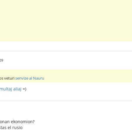
29
os veturi
senvize al Nauru
multaj aliaj
=)
 bonan ekonomion?
stas el rusio