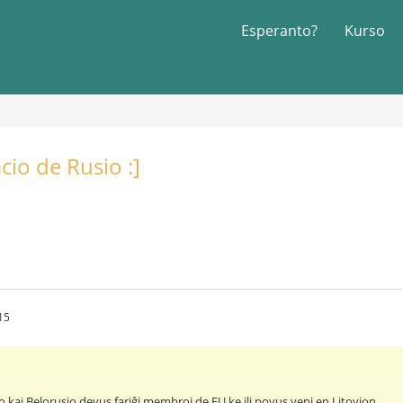
Esperanto?
Kurso
cio de Rusio :]
15
 kaj Belorusio devus fariĝi membroj de EU ke ili povus veni en Litovion.