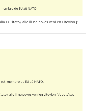
sti membro de EU aŭ NATO.
ia EU ŝtato), alie ili ne povos veni en Litovion [:
se esti membro de EU aŭ NATO.
ŝtato), alie ili ne povos veni en Litovion [:/quote]sed