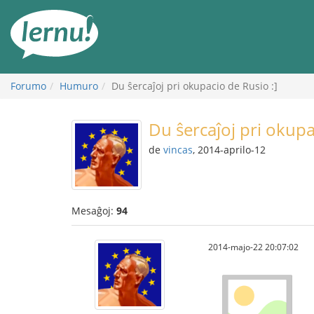
Al
la
enhavo
Forumo
Humuro
Du ŝercaĵoj pri okupacio de Rusio :]
Du ŝercaĵoj pri okupa
de
vincas
, 2014-aprilo-12
Mesaĝoj:
94
2014-majo-22 20:07:02