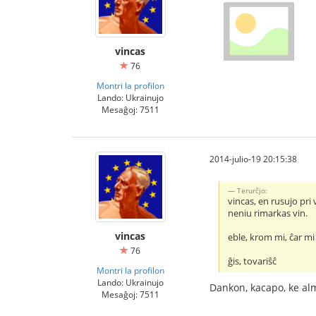
vincas
76
Montri la profilon
Lando: Ukrainujo
Mesaĝoj: 7511
2014-julio-19 20:15:38
Terurĉjo:
vincas, en rusujo pri
neniu rimarkas vin.
vincas
eble, krom mi, ĉar m
76
ĝis, tovariŝĉ
Montri la profilon
Lando: Ukrainujo
Dankon, kacapo, ke al
Mesaĝoj: 7511