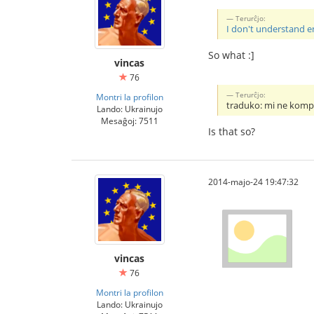
Terurĉjo:
I don't understand en
So what :]
vincas
76
Terurĉjo:
Montri la profilon
traduko: mi ne kompr
Lando: Ukrainujo
Mesaĝoj: 7511
Is that so?
2014-majo-24 19:47:32
vincas
76
Montri la profilon
Lando: Ukrainujo