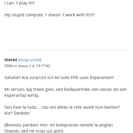
I can`t play it!!!
my stupid compute`r doesn`t work with it!!!!!
inorez
(
Rodyti profilį
)
2006 m. kovas 2 d. 19:17:42
Saluton! Kia surprizo scii ke ludo FFXI uzas Esperanton!
Mi sercxis, kaj trovis gxin, sed bedauxrinde, sen vocxo: do sen
esperantaj vortoj.
Sen havi la ludo, ...cxu oni eblas ie rete auxdi tiun kanton?
Kie? Dankon!
(Bonvolu pardoni min: mi komprenas iomete la anglan
lingvon, sed ne scias uzi gxin)