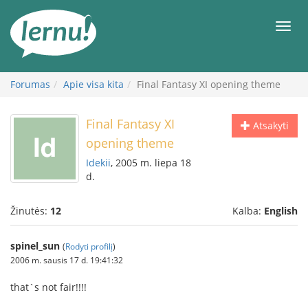
Į
turinį
Meni
Forumas
Apie visa kita
Final Fantasy XI opening theme
Final Fantasy XI
Atsakyti
opening theme
Idekii
, 2005 m. liepa 18
d.
Žinutės:
12
Kalba:
English
spinel_sun
(
Rodyti profilį
)
2006 m. sausis 17 d. 19:41:32
that`s not fair!!!!