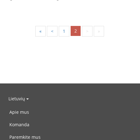
2
«
<
1
>
»
Lietuvių
Apie mus
Komanda
Paremkite mus