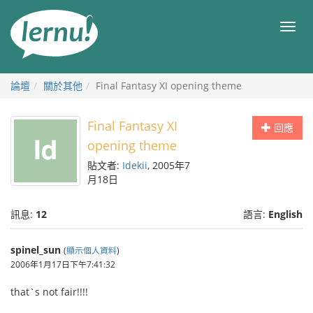
前
往
目
目
錄
錄
論壇
關於其他
Final Fantasy XI opening theme
Final Fantasy XI
回應
opening theme
貼文者:
Idekii
, 2005年7
月18日
訊息:
12
語言:
English
spinel_sun
(
顯示個人資料
)
2006年1月17日下午7:41:32
that`s not fair!!!!