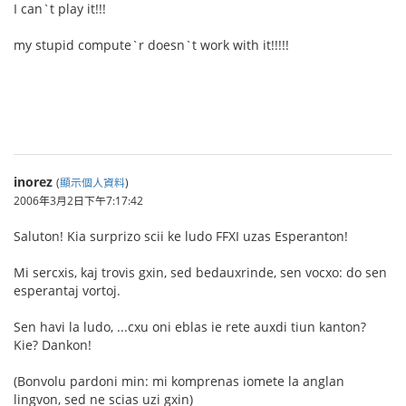
I can`t play it!!!
my stupid compute`r doesn`t work with it!!!!!
inorez
(
顯示個人資料
)
2006年3月2日下午7:17:42
Saluton! Kia surprizo scii ke ludo FFXI uzas Esperanton!
Mi sercxis, kaj trovis gxin, sed bedauxrinde, sen vocxo: do sen
esperantaj vortoj.
Sen havi la ludo, ...cxu oni eblas ie rete auxdi tiun kanton?
Kie? Dankon!
(Bonvolu pardoni min: mi komprenas iomete la anglan
lingvon, sed ne scias uzi gxin)