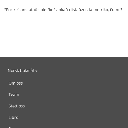
"Por ke" anstataŭ sole "ke" ankaŭ distaŭzus la metriko, ĉu ne?
Norsk bokmål
Om oss
Team
Støtt oss
Libro