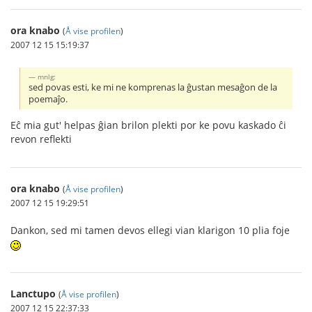
ora knabo
(
Å vise profilen
)
2007 12 15 15:19:37
mnlg:
sed povas esti, ke mi ne komprenas la ĝustan mesaĝon de la
poemaĵo.
Eĉ mia gut' helpas ĝian brilon plekti por ke povu kaskado ĉi
revon reflekti
ora knabo
(
Å vise profilen
)
2007 12 15 19:29:51
Dankon, sed mi tamen devos ellegi vian klarigon 10 plia foje
Lanctupo
(
Å vise profilen
)
2007 12 15 22:37:33