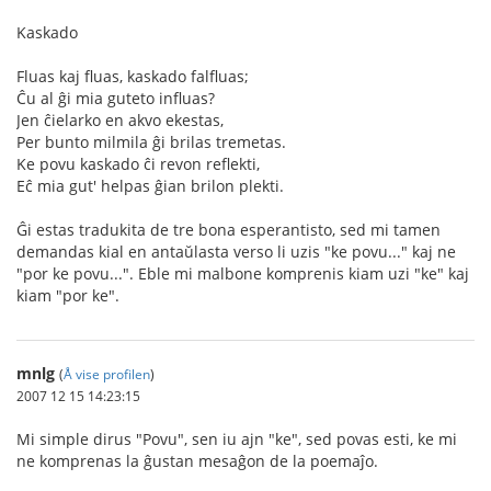
Kaskado
Fluas kaj fluas, kaskado falfluas;
Ĉu al ĝi mia guteto influas?
Jen ĉielarko en akvo ekestas,
Per bunto milmila ĝi brilas tremetas.
Ke povu kaskado ĉi revon reflekti,
Eĉ mia gut' helpas ĝian brilon plekti.
Ĝi estas tradukita de tre bona esperantisto, sed mi tamen
demandas kial en antaŭlasta verso li uzis "ke povu..." kaj ne
"por ke povu...". Eble mi malbone komprenis kiam uzi "ke" kaj
kiam "por ke".
mnlg
(
Å vise profilen
)
2007 12 15 14:23:15
Mi simple dirus "Povu", sen iu ajn "ke", sed povas esti, ke mi
ne komprenas la ĝustan mesaĝon de la poemaĵo.