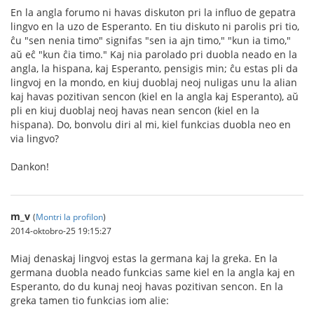
En la angla forumo ni havas diskuton pri la influo de gepatra
lingvo en la uzo de Esperanto. En tiu diskuto ni parolis pri tio,
ĉu "sen nenia timo" signifas "sen ia ajn timo," "kun ia timo,"
aŭ eĉ "kun ĉia timo." Kaj nia parolado pri duobla neado en la
angla, la hispana, kaj Esperanto, pensigis min; ĉu estas pli da
lingvoj en la mondo, en kiuj duoblaj neoj nuligas unu la alian
kaj havas pozitivan sencon (kiel en la angla kaj Esperanto), aŭ
pli en kiuj duoblaj neoj havas nean sencon (kiel en la
hispana). Do, bonvolu diri al mi, kiel funkcias duobla neo en
via lingvo?
Dankon!
m_v
(
Montri la profilon
)
2014-oktobro-25 19:15:27
Miaj denaskaj lingvoj estas la germana kaj la greka. En la
germana duobla neado funkcias same kiel en la angla kaj en
Esperanto, do du kunaj neoj havas pozitivan sencon. En la
greka tamen tio funkcias iom alie: