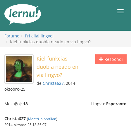
Al
la
Men
enhavo
Forumo
Pri aliaj lingvoj
Kiel funkcias duobla neado en via lingvo?
Kiel funkcias
Respondi
duobla neado en
via lingvo?
de
Christa627
, 2014-
oktobro-25
Mesaĝoj:
18
Lingvo:
Esperanto
Christa627
(
Montri la profilon
)
2014-oktobro-25 18:36:07