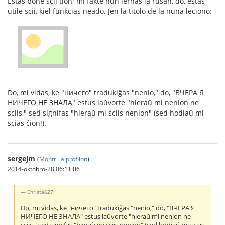
Estas bone scii tion; mi fakte nun lernas la rusan, do, estas
utile scii, kiel funkcias neado. Jen la titolo de la nuna leciono:
Do, mi vidas, ke "ничего" tradukiĝas "nenio," do, "ВЧЕРА Я
НИЧЕГО НЕ ЗНАЛА" estus laŭvorte "hieraŭ mi nenion ne
sciis," sed signifas "hieraŭ mi sciis nenion" (sed hodiaŭ mi
scias ĉion!).
sergejm
(
Montri la profilon
)
2014-oktobro-28 06:11:06
Christa627:
Do, mi vidas, ke "ничего" tradukiĝas "nenio," do, "ВЧЕРА Я
НИЧЕГО НЕ ЗНАЛА" estus laŭvorte "hieraŭ mi nenion ne