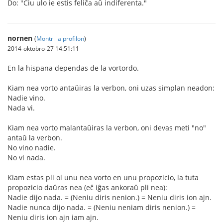
Do: "Ĉiu ulo ie estis feliĉa aŭ indiferenta."
nornen
(
Montri la profilon
)
2014-oktobro-27 14:51:11
En la hispana dependas de la vortordo.
Kiam nea vorto antaŭiras la verbon, oni uzas simplan neadon:
Nadie vino.
Nada vi.
Kiam nea vorto malantaŭiras la verbon, oni devas meti "no"
antaŭ la verbon.
No vino nadie.
No vi nada.
Kiam estas pli ol unu nea vorto en unu propozicio, la tuta
propozicio daŭras nea (eĉ iĝas ankoraŭ pli nea):
Nadie dijo nada. = (Neniu diris nenion.) = Neniu diris ion ajn.
Nadie nunca dijo nada. = (Neniu neniam diris nenion.) =
Neniu diris ion ajn iam ajn.