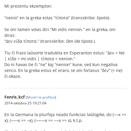
Mi prezentu ekzemplon:
“nenio” en la greka estas “τίποτα” (transskribe:
tipota
).
Se oni tamen volas diri “Mi vidis nenion.” en la greka, oni
diras:
“Δεν είδα τίποτα.” (transskribe:
Den ida tipota.
).
Tiu ĉi frazo laŭvorte tradukita en Esperanton estus: “Δεν = Ne
| είδα = mi vidis | τίποτα = nenion.”
Do ni havas tie ĉi “ne” kaj “nenion” kune, sed kun negativa
senco. En la greka estus eĉ eraro, se oni forlasus “δεν” (= ne)
ĉi-okaze.
Fenris_kcf
(
Montri la profilon
)
2014-oktobro-25 19:21:04
En la Germana la plurfoja neado funkcias laŭlogike, do (¬¬x ==
x), (¬¬¬x == ¬x), (¬¬¬¬x == ¬¬x == x), k.t.p.