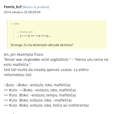
Fenris_kcf
(
Montri la profilon
)
2014-oktobro-26 08:09:49
utku:
Fenris_kcf:
... (¬¬¬¬x == ¬¬x == x) ...
Strange, ĉu tia ekzemplo aktuale ekzistas?
Jes, jen ekzempla frazo:
"Keiner war nirgendwo nicht unglücklich."
~ "Nenia ulo nenie ne
estis malfeliĉa."
Sed tiel multe da neadoj apenaŭ uzatas. La eldiro
reformeblas tiel:
¬∃ulo: ¬∃loko: ¬esti(ulo, loko, malfeliĉa)
== ∀ulo: ¬¬∃loko: ¬esti(ulo, loko, malfeliĉa)
== ∀ulo: ∃loko: ¬esti(ulo, tempo, malfeliĉa)
== ∀ulo: ∃loko: esti(ulo, loko, ¬malfeliĉa)
== ∀ulo: ∃loko: esti(ulo, loko, feliĉa aŭ indiferenta)