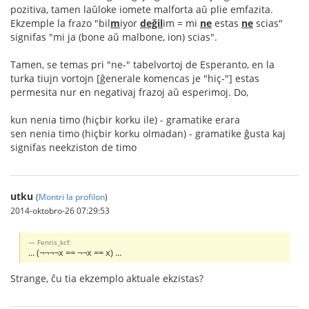
pozitiva, tamen laŭloke iomete malforta aŭ plie emfazita.
Ekzemple la frazo "bil
m
iyor
değil
im = mi
ne
estas
ne
scias"
signifas "mi ja (bone aŭ malbone, ion) scias".
Tamen, se temas pri "ne-" tabelvortoj de Esperanto, en la
turka tiujn vortojn [ĝenerale komencas je "hiç-"] estas
permesita nur en negativaj frazoj aŭ esperimoj. Do,
kun nenia timo (hiçbir korku ile) - gramatike erara
sen nenia timo (hiçbir korku olmadan) - gramatike ĝusta kaj
signifas neekziston de timo
utku
(
Montri la profilon
)
2014-oktobro-26 07:29:53
Fenris_kcf:
... (¬¬¬¬x == ¬¬x == x) ...
Strange, ĉu tia ekzemplo aktuale ekzistas?