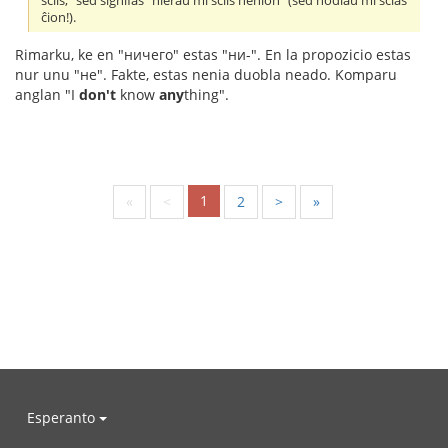
sciis," sed signifas "hieraŭ mi sciis nenion" (sed hodiaŭ mi scias
ĉion!).
Rimarku, ke en "ничего" estas "ни-". En la propozicio estas
nur unu "не". Fakte, estas nenia duobla neado. Komparu
anglan "I
don't
know
any
thing".
1
«
<
2
>
»
Esperanto