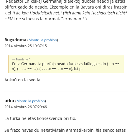
[Redakto] En kelkaj Germanaj dialektoj duobla neado ja estas
plifortigado de neado. Ekzemple en la Bavara oni diras frazojn
kiel
"I ko koa Hochdeitsch net."
(
"Ich kann kein Hochdeutsch nicht"
~ "Mi ne scipovas la normal-Germanan." ).
Rugxdoma
(
Montri la profilon
)
2014-oktobro-25 19:37:15
Fenris_kcf:
En la Germana la plurfoja neado funkcias laŭlogike, do (¬¬x ==
x), (¬¬¬x == ¬x), (¬¬¬¬x == ¬¬x == x), k.t.p.
Ankaŭ en la sveda.
utku
(
Montri la profilon
)
2014-oktobro-26 07:29:46
La turka ne etas konsekvenca pri tio.
Se frazo havas du negativigajn gramatikerojn, ĝia senco estas