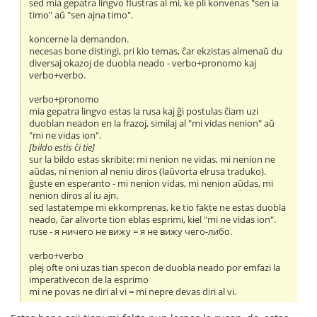
sed mia gepatra lingvo flustras al mi, ke pli konvenas "sen ia
timo" aŭ "sen ajna timo".
koncerne la demandon.
necesas bone distingi, pri kio temas, ĉar ekzistas almenaŭ du
diversaj okazoj de duobla neado - verbo+pronomo kaj
verbo+verbo.
verbo+pronomo
mia gepatra lingvo estas la rusa kaj ĝi postulas ĉiam uzi
duoblan neadon en la frazoj, similaj al "mi vidas nenion" aŭ
"mi ne vidas ion".
[bildo estis ĉi tie]
sur la bildo estas skribite: mi nenion ne vidas, mi nenion ne
aŭdas, ni nenion al neniu diros (laŭvorta elrusa traduko).
ĝuste en esperanto - mi nenion vidas, mi nenion aŭdas, mi
nenion diros al iu ajn.
sed lastatempe mi ekkomprenas, ke tio fakte ne estas duobla
neado, ĉar alivorte tion eblas esprimi, kiel "mi ne vidas ion".
ruse - я ничего не вижу = я не вижу чего-либо.
verbo+verbo
plej ofte oni uzas tian specon de duobla neado por emfazi la
imperativecon de la esprimo
mi ne povas ne diri al vi = mi nepre devas diri al vi.