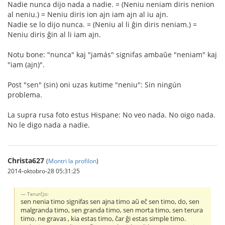
Nadie nunca dijo nada a nadie. = (Neniu neniam diris nenion
al neniu.) = Neniu diris ion ajn iam ajn al iu ajn.
Nadie se lo dijo nunca. = (Neniu al li ĝin diris neniam.) =
Neniu diris ĝin al li iam ajn.
Notu bone: "nunca" kaj "jamás" signifas ambaŭe "neniam" kaj
"iam (ajn)".
Post "sen" (sin) oni uzas kutime "neniu": Sin ningún
problema.
La supra rusa foto estus Hispane: No veo nada. No oigo nada.
No le digo nada a nadie.
Christa627
(
Montri la profilon
)
2014-oktobro-28 05:31:25
Terurĉjo:
sen nenia timo signifas sen ajna timo aŭ eĉ sen timo, do, sen
malgranda timo, sen granda timo, sen morta timo, sen terura
timo. ne gravas , kia estas timo, ĉar ĝi estas simple timo.