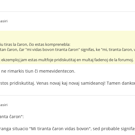
asiri
u tiras la ĉaron, ĉio estas komprenebla:
tan ĉaron, ĉar "mi vidas bovon tiranta ĉaron" signifas, ke "mi, tiranta ĉaron,
aj ekzemploj jam estas multfoje pridiskutitaj en multaj fadenoj de la forumoj.
i ne rimarkis tiun ĉi memevidentecon.
stos pridiskutitaj. Venas novaj kaj novaj samideanoj! Tamen danko
asiri
ranta ĉaron":
ranga situacio "Mi tiranta ĉaron vidas bovon", sed probable signifas