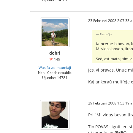
23 Februari 2008 2:07:33 al
Terurĉjo:
Koncerne la bovon, ki
Mi vidas bovon, tiran
dobri
Sed, estimataj, simil
149
Wasifu wa mtumiaji
Jes, vi pravas. Unue m
Nchi: Czech republic
Ujumbe: 14781
Kaj ankoraŭ multfoje e
29 Februari 2008 1:53:19 al
Pri "Mi vidas bovon ti
Tio POVAS signifi en st
ekzemplo en PMEG: