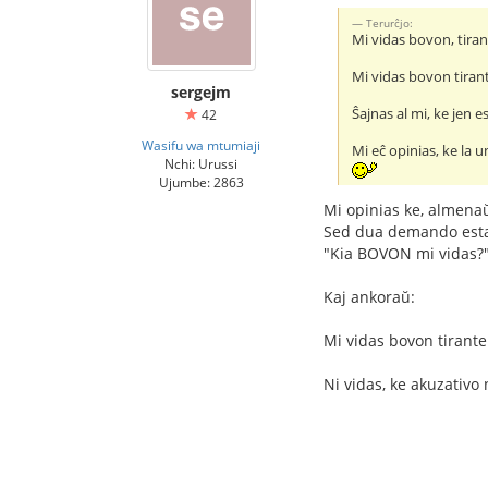
Terurĉjo:
Mi vidas bovon, tiran
Mi vidas bovon tirant
sergejm
Ŝajnas al mi, ke jen est
42
Wasifu wa mtumiaji
Mi eĉ opinias, ke la 
Nchi: Urussi
Ujumbe: 2863
Mi opinias ke, almenaŭ
Sed dua demando est
"Kia BOVON mi vidas?"
Kaj ankoraŭ:
Mi vidas bovon tirante
Ni vidas, ke akuzativo