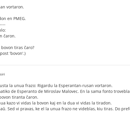
an vortaron.
ndon en PMEG.
----
lo:
n ĉaron.
 bovon tiras ĉaro?
ost 'bovon'.)
siri
usta la unua frazo: Rigardu la Esperantan-rusan vortaron.
atiko de Esperanto de Miroslav Malovec. En la sama fonto troveblas
bovon tiranta ĉaron.
ua kazo vi vidas la bovon kaj en la dua vi vidas la tiradon.
ŭ. Sed vi pravas, ke el la unua frazo ne videblas, kiu tiras. Do pre