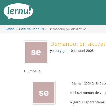
Kwa
maudhui
jukwaa
Ofisi ya ushauri
Demandoj pri akuzativo
Demandoj pri akuzat
ya
sergejm
, 10 Januari 2008
Ujumbe:
6
10 Januari 2008 6:41:45 as
Kiel uzi nomon de vort
Rigardu Esperantan-ru