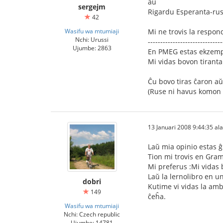
aŭ
sergejm
Rigardu Esperanta-rus
42
Wasifu wa mtumiaji
Mi ne trovis la respo
Nchi: Urussi
------------------------------
Ujumbe: 2863
En PMEG estas ekzemp
Mi vidas bovon tiranta
Ĉu bovo tiras ĉaron aŭ
(Ruse ni havus komon p
13 Januari 2008 9:44:35 ala
Laŭ mia opinio estas ĝ
Tion mi trovis en Gram
Mi preferus :Mi vidas 
Laŭ la lernolibro en un
dobri
Kutime vi vidas la amba
149
ĉeĥa.
Wasifu wa mtumiaji
Nchi: Czech republic
Ujumbe: 14781