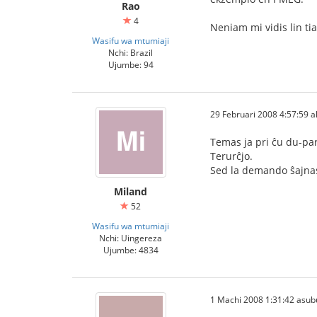
Rao
4
Neniam mi vidis lin tia.
Wasifu wa mtumiaji
Nchi: Brazil
Ujumbe: 94
29 Februari 2008 4:57:59 al
Temas ja pri ĉu du-par
Terurĉjo.
Sed la demando ŝajnas 
Miland
52
Wasifu wa mtumiaji
Nchi: Uingereza
Ujumbe: 4834
1 Machi 2008 1:31:42 asub