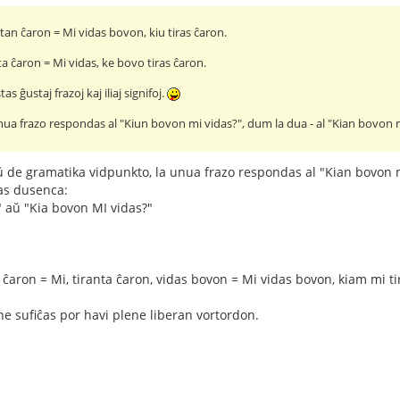
tan ĉaron = Mi vidas bovon, kiu tiras ĉaron.
a ĉaron = Mi vidas, ke bovo tiras ĉaron.
as ĝustaj frazoj kaj iliaj signifoj.
unua frazo respondas al "Kiun bovon mi vidas?", dum la dua - al "Kian bovon m
 de gramatika vidpunkto, la unua frazo respondas al "Kian bovon mi
as dusenca:
 aŭ "Kia bovon MI vidas?"
 ĉaron = Mi, tiranta ĉaron, vidas bovon = Mi vidas bovon, kiam mi ti
 ne sufiĉas por havi plene liberan vortordon.