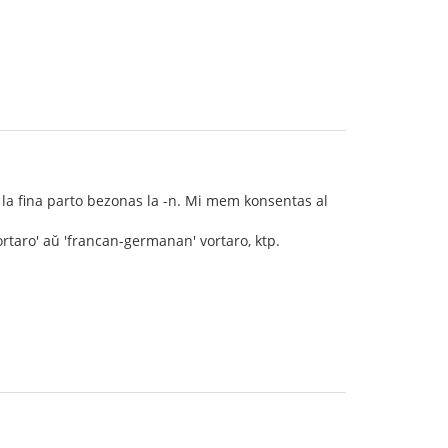
r la fina parto bezonas la -n. Mi mem konsentas al
rtaro' aŭ 'francan-germanan' vortaro, ktp.