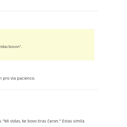
 vidas bovon".
n pro via pacienco.
 "Mi vidas, ke bovo tiras ĉaron." Estas simila