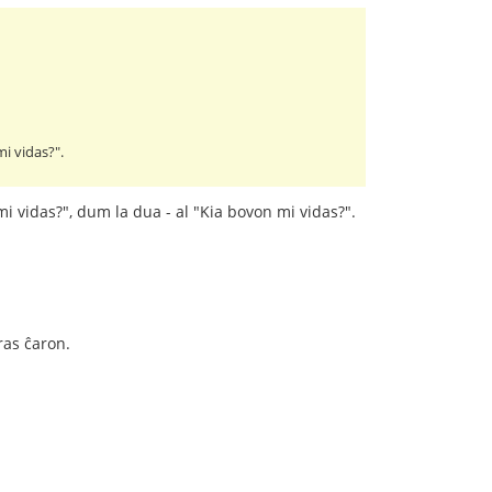
i vidas?".
 vidas?", dum la dua - al "Kia bovon mi vidas?".
ras ĉaron.