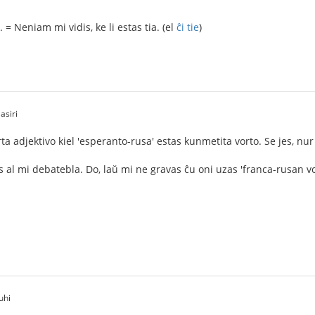
 = Neniam mi vidis, ke li estas tia. (el
ĉi tie
)
asiri
ta adjektivo kiel 'esperanto-rusa' estas kunmetita vorto. Se jes, nu
al mi debatebla. Do, laŭ mi ne gravas ĉu oni uzas 'franca-rusan vo
uhi