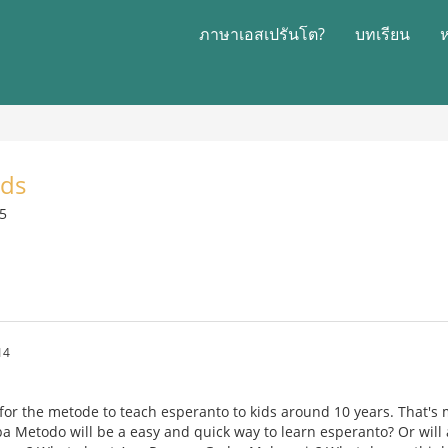
ภาษาเอสเปรันโต?
บทเรียน
ids
05
14
 for the metode to teach esperanto to kids around 10 years. That's 
ba Metodo will be a easy and quick way to learn esperanto? Or will