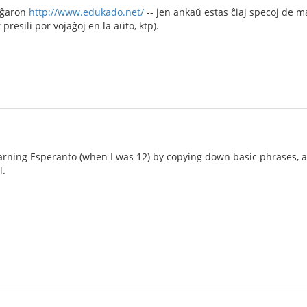
aĝaron
http://www.edukado.net/
-- jen ankaŭ estas ĉiaj specoj de mat
 presili por vojaĝoj en la aŭto, ktp).
arning Esperanto (when I was 12) by copying down basic phrases, a
l.