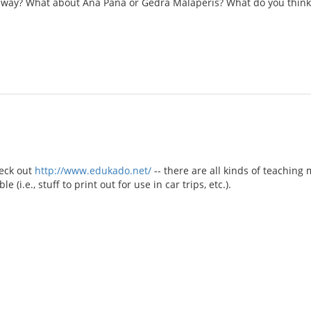
 way? What about Ana Pana or Gedra Malaperis? What do you think
eck out
http://www.edukado.net/
-- there are all kinds of teaching m
(i.e., stuff to print out for use in car trips, etc.).