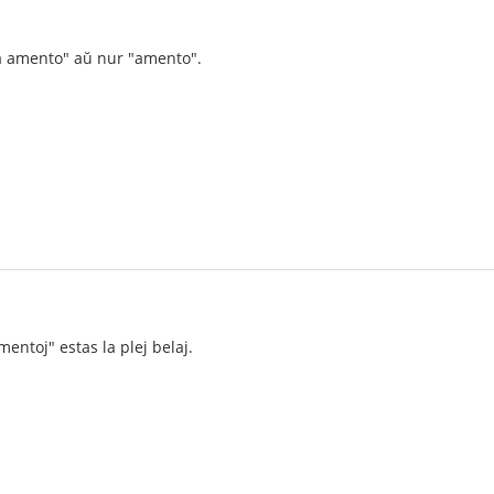
ka amento" aŭ nur "amento".
mentoj" estas la plej belaj.