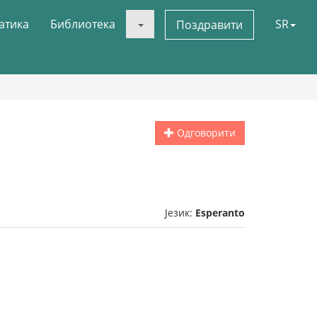
атика
Библиотека
SR
Поздравити
Одговорити
Језик:
Esperanto