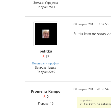
Земља: Украјина
Поруке: 7511
08. април 2015. 07.52.55
ĉu tiu kato ne ŝatas v
petitka
37
Погледати профил
Земља: Чешка
Поруке: 2269
08. април 2015. 20.38.54
Promenu_Kampo
0
petitka:
Поруке: 16
ĉu tiu kato ne ŝatas