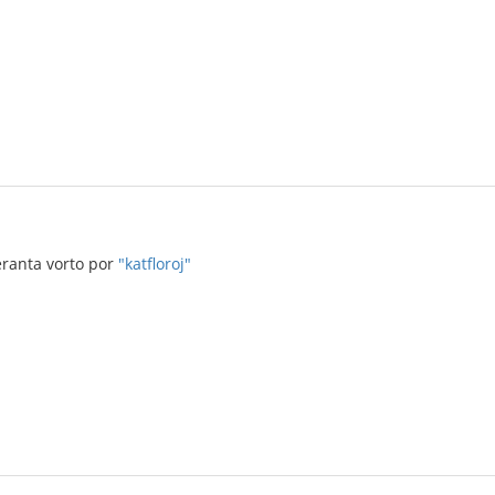
eranta vorto por
"katfloroj"