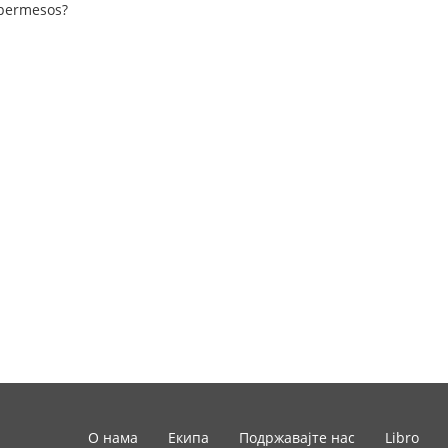
o permesos?
О нама
Екипа
Подржавајте нас
Libro