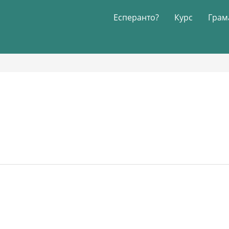
Есперанто?
Курс
Грам