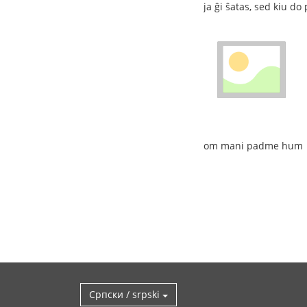
ja ĝi ŝatas, sed kiu d
om mani padme hum
Српски / srpski