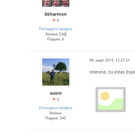
bkharmon
0
Погледати профил
Земља: САД
Поруке: 6
09. март 2015. 12.37.21
Interese, ĉu estas Esp
auxro
2
Погледати профил
Земља:
Поруке: 245