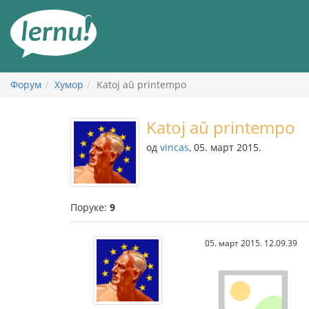
У
садржају
Форум
Хумор
Katoj aŭ printempo
Katoj aŭ printempo
од
vincas
, 05. март 2015.
Поруке:
9
05. март 2015. 12.09.39