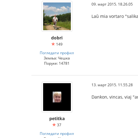
09. март 2015. 18.26.05
Laŭ mia vortaro "sali
dobri
149
Погледати профил
Земља: Чешка
Поруке: 14781
13. март 2015. 11.55.28
Dankon, vincas, viaj "a
petitka
37
Погледати профил