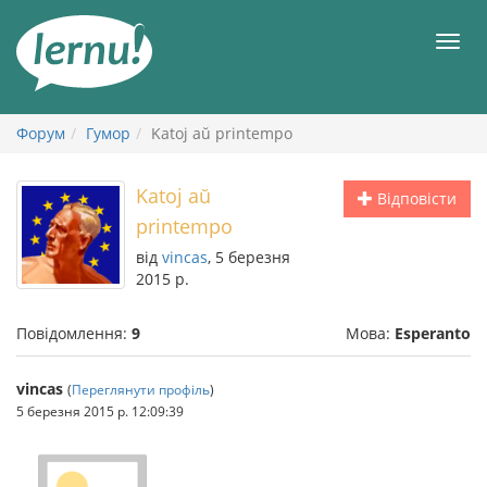
До
змісту
Мен
Форум
Гумор
Katoj aŭ printempo
Katoj aŭ
Відповісти
printempo
від
vincas
, 5 березня
2015 р.
Повідомлення:
9
Мова:
Esperanto
vincas
(
Переглянути профіль
)
5 березня 2015 р. 12:09:39