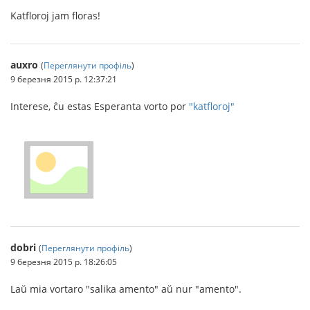
Katfloroj jam floras!
auxro
(
Переглянути профіль
)
9 березня 2015 р. 12:37:21
Interese, ĉu estas Esperanta vorto por
"katfloroj"
dobri
(
Переглянути профіль
)
9 березня 2015 р. 18:26:05
Laŭ mia vortaro "salika amento" aŭ nur "amento".