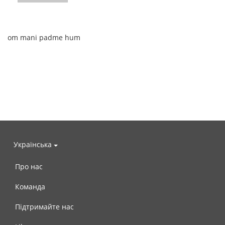
om mani padme hum
Українська
Про нас
Команда
Підтримайте нас