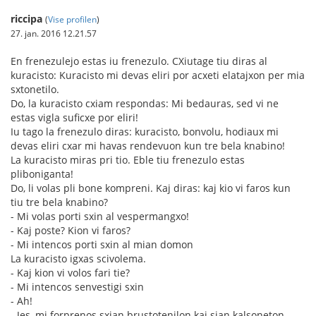
riccipa
(
Vise profilen
)
27. jan. 2016 12.21.57
En frenezulejo estas iu frenezulo. CXiutage tiu diras al
kuracisto: Kuracisto mi devas eliri por acxeti elatajxon per mia
sxtonetilo.
Do, la kuracisto cxiam respondas: Mi bedauras, sed vi ne
estas vigla suficxe por eliri!
Iu tago la frenezulo diras: kuracisto, bonvolu, hodiaux mi
devas eliri cxar mi havas rendevuon kun tre bela knabino!
La kuracisto miras pri tio. Eble tiu frenezulo estas
pliboniganta!
Do, li volas pli bone kompreni. Kaj diras: kaj kio vi faros kun
tiu tre bela knabino?
- Mi volas porti sxin al vespermangxo!
- Kaj poste? Kion vi faros?
- Mi intencos porti sxin al mian domon
La kuracisto igxas scivolema.
- Kaj kion vi volos fari tie?
- Mi intencos senvestigi sxin
- Ah!
- Jes, mi forprenos sxian brustotenilon kaj sian kalsoneton