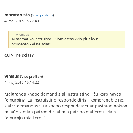
maratonisto
(
Vise profilen
)
4. maj 2015 18.27.49
Alkanadi:
Matematika instruisto - Kiom estas kvin plus kvin?
Studento - Vi ne scias?
Ĉu
Vi ne scias?
Vinisus
(Vise profilen)
4. maj 2015 19.14.22
Malgranda knabo demandis al instruistino: "ĉu koro havas
femurojn?" La instruistino responde diris: "kompreneble ne,
kial vi demandas?" La knabo respondes: "Ĉar pasintan nokton
mi aŭdis mian patron diri al mia patrino malfermu viajn
femurojn mia koro!."