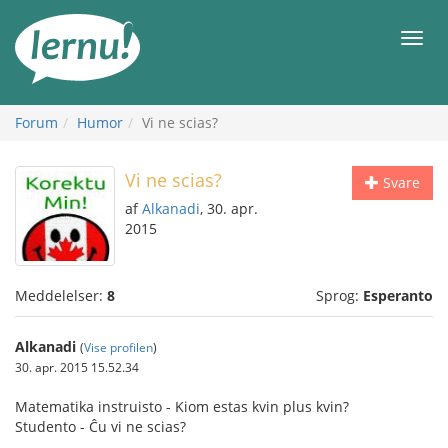
Til
indholdet
Men
Forum
Humor
Vi ne scias?
Vi ne scias?
Svare
af
Alkanadi
, 30. apr.
2015
Meddelelser:
8
Sprog:
Esperanto
Alkanadi
(
Vise profilen
)
30. apr. 2015 15.52.34
Matematika instruisto - Kiom estas kvin plus kvin?
Studento - Ĉu vi ne scias?