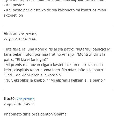
- Kaj poste?
- Kaj poste per elastajxo de sia kalsoneto mi kontruos mian
sxtonetilon
Vinisus
(Vise profilen)
27. jan. 2016 14.39.44
Tute fiere, la juna Kono diris al sia patro: "Rigardu, papiĉjo! Mi
faris belan liuton por mia fratino Amaljo" "Montru" diris la
patro. "El kio vi faris ĝin?"
"Mi prenis malnovan cigaro-kesteton, kiun mi trovis en la
kelo", eksplikis Kono. "Bona ideo, filo mia", laŭdis la patro."
"Sed... de kie vi prenis la kordojn"
"Nu", eksplikis la knabo, " "Mi elprenis kelkajn el la piano."
fito80
(
Vise profilen
)
2. apr. 2016 05.45.36
Knabineto diris prezidenton Obama: