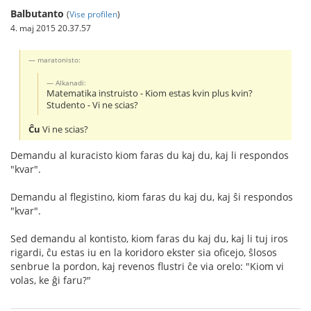
Balbutanto
(
Vise profilen
)
4. maj 2015 20.37.57
maratonisto:
Alkanadi:
Matematika instruisto - Kiom estas kvin plus kvin?
Studento - Vi ne scias?
Ĉu
Vi ne scias?
Demandu al kuracisto kiom faras du kaj du, kaj li respondos
"kvar".
Demandu al flegistino, kiom faras du kaj du, kaj ŝi respondos
"kvar".
Sed demandu al kontisto, kiom faras du kaj du, kaj li tuj iros
rigardi, ĉu estas iu en la koridoro ekster sia oficejo, ŝlosos
senbrue la pordon, kaj revenos flustri ĉe via orelo: "Kiom vi
volas, ke ĝi faru?"