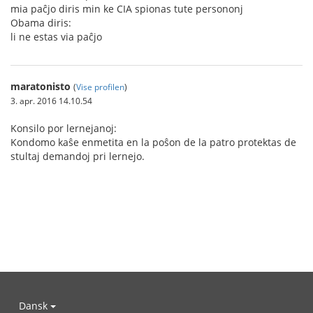
mia paĉjo diris min ke CIA spionas tute persononj
Obama diris:
li ne estas via paĉjo
maratonisto
(
Vise profilen
)
3. apr. 2016 14.10.54
Konsilo por lernejanoj:
Kondomo kaŝe enmetita en la poŝon de la patro protektas de
stultaj demandoj pri lernejo.
Dansk