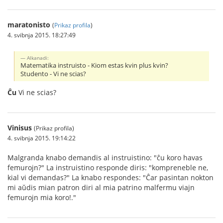
maratonisto
(
Prikaz profila
)
4. svibnja 2015. 18:27:49
Alkanadi:
Matematika instruisto - Kiom estas kvin plus kvin?
Studento - Vi ne scias?
Ĉu
Vi ne scias?
Vinisus
(Prikaz profila)
4. svibnja 2015. 19:14:22
Malgranda knabo demandis al instruistino: "ĉu koro havas
femurojn?" La instruistino responde diris: "kompreneble ne,
kial vi demandas?" La knabo respondes: "Ĉar pasintan nokton
mi aŭdis mian patron diri al mia patrino malfermu viajn
femurojn mia koro!."