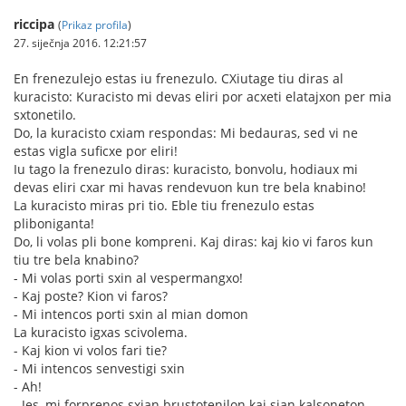
riccipa
(
Prikaz profila
)
27. siječnja 2016. 12:21:57
En frenezulejo estas iu frenezulo. CXiutage tiu diras al
kuracisto: Kuracisto mi devas eliri por acxeti elatajxon per mia
sxtonetilo.
Do, la kuracisto cxiam respondas: Mi bedauras, sed vi ne
estas vigla suficxe por eliri!
Iu tago la frenezulo diras: kuracisto, bonvolu, hodiaux mi
devas eliri cxar mi havas rendevuon kun tre bela knabino!
La kuracisto miras pri tio. Eble tiu frenezulo estas
pliboniganta!
Do, li volas pli bone kompreni. Kaj diras: kaj kio vi faros kun
tiu tre bela knabino?
- Mi volas porti sxin al vespermangxo!
- Kaj poste? Kion vi faros?
- Mi intencos porti sxin al mian domon
La kuracisto igxas scivolema.
- Kaj kion vi volos fari tie?
- Mi intencos senvestigi sxin
- Ah!
- Jes, mi forprenos sxian brustotenilon kaj sian kalsoneton