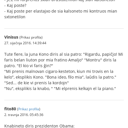
- Kaj poste?
- Kaj poste per elastajxo de sia kalsoneto mi kontruos mian
sxtonetilon
Vinisus
(Prikaz profila)
27. siječnja 2016. 14:39:44
Tute fiere, la juna Kono diris al sia patro: "Rigardu, papiĉjo! Mi
faris belan liuton por mia fratino Amaljo" "Montru" diris la
patro. "El kio vi faris ĝin?"
"Mi prenis malnovan cigaro-kesteton, kiun mi trovis en la
kelo", eksplikis Kono. "Bona ideo, filo mia", laŭdis la patro."
"Sed... de kie vi prenis la kordojn"
"Nu", eksplikis la knabo, " "Mi elprenis kelkajn el la piano."
fito80
(
Prikaz profila
)
2. travnja 2016. 05:45:36
Knabineto diris prezidenton Obama: