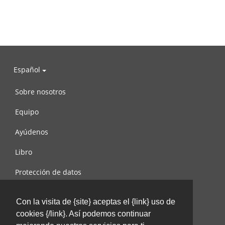
Español
Sobre nosotros
Equipo
Ayúdenos
Libro
Protección de datos
Condiciones de uso
Con la visita de {site} aceptas el {link} uso de
Contáctenos
cookies {/link}. Así podemos continuar