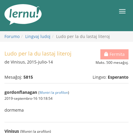
Al
la
Men
enhavo
Forumo
Lingvaj ludoj
Ludo per la du lastaj literoj
Ludo per la du lastaj literoj
Fermita
de Vinisus, 2015-julio-14
Maks. 500 mesaĝoj.
Mesaĝoj:
5815
Lingvo:
Esperanto
gordonflanagan
(
Montri la profilon
)
2019-septembro-16 10:18:54
dormema
Vinisus
(Montri la profilon)