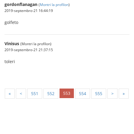
gordonflanagan
(
Montri la profilon
)
2019-septembro-21 16:44:19
golfeto
Vinisus
(Montri la profilon)
2019-septembro-21 21:37:15
toleri
553
«
<
551
552
554
555
>
»