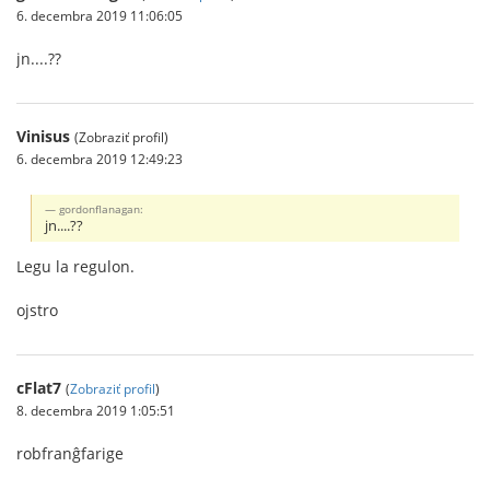
6. decembra 2019 11:06:05
jn....??
Vinisus
(Zobraziť profil)
6. decembra 2019 12:49:23
gordonflanagan:
jn....??
Legu la regulon.
ojstro
cFlat7
(
Zobraziť profil
)
8. decembra 2019 1:05:51
robfranĝfarige