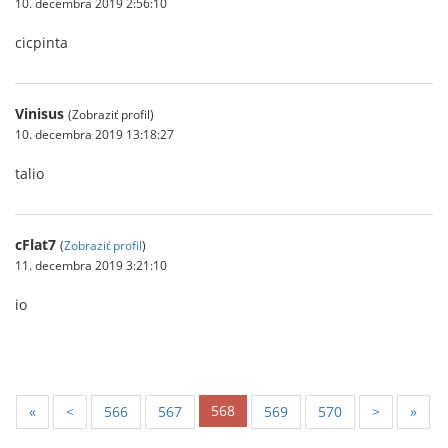
10. decembra 2019 2:56:10
cicpinta
Vinisus
(Zobraziť profil)
10. decembra 2019 13:18:27
talio
cFlat7
(
Zobraziť profil
)
11. decembra 2019 3:21:10
io
568
«
<
566
567
569
570
>
»