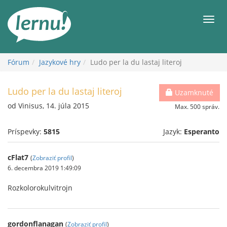
Späť
na
Men
obsah
Fórum
Jazykové hry
Ludo per la du lastaj literoj
Ludo per la du lastaj literoj
Uzamknuté
od Vinisus, 14. júla 2015
Max. 500 správ.
Príspevky:
5815
Jazyk:
Esperanto
cFlat7
(
Zobraziť profil
)
6. decembra 2019 1:49:09
Rozkolorokulvitrojn
gordonflanagan
(
Zobraziť profil
)