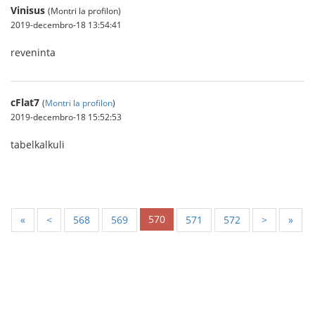
Vinisus
(Montri la profilon)
2019-decembro-18 13:54:41
reveninta
cFlat7
(
Montri la profilon
)
2019-decembro-18 15:52:53
tabelkalkuli
570
«
<
568
569
571
572
>
»