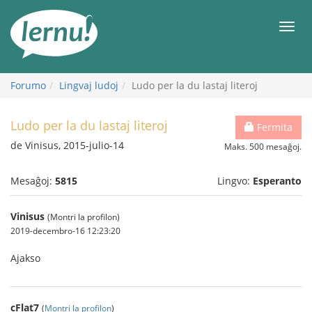
Al
la
Men
enhavo
Forumo
Lingvaj ludoj
Ludo per la du lastaj literoj
Ludo per la du lastaj literoj
Fermita
de Vinisus, 2015-julio-14
Maks. 500 mesaĝoj.
Mesaĝoj:
5815
Lingvo:
Esperanto
Vinisus
(Montri la profilon)
2019-decembro-16 12:23:20
Ajakso
cFlat7
(
Montri la profilon
)