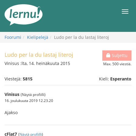
Tästä
sisältöön
Men
Foorumi
Kielipelejä
Ludo per la du lastaj literoj
Ludo per la du lastaj literoj
Suljettu
Vinisus :lta, 14. heinäkuuta 2015
Max. 500 viestiä.
Viestejä:
5815
Kieli:
Esperanto
Vinisus
(Näytä profiilli)
16. joulukuuta 2019 12.23.20
Ajakso
cFlat7
(
Näytä profiilli
)