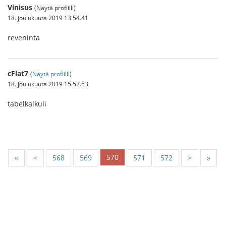
Vinisus
(Näytä profiilli)
18. joulukuuta 2019 13.54.41
reveninta
cFlat7
(
Näytä profiilli
)
18. joulukuuta 2019 15.52.53
tabelkalkuli
570
«
<
568
569
571
572
>
»