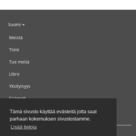
Suomi
Meistä
Tiimi
Tue meitä
Libro
Yksityisyys
Säännöt
Ota yhteyttä meihin
Tämä sivusto käyttää evästeitä jotta saat
parhaan kokemuksen sivustostamme.
Lisää tietoja