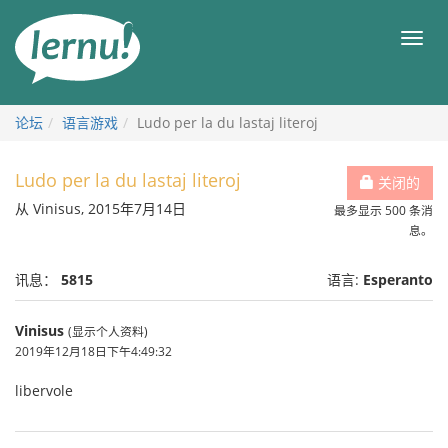
去
目
目
錄
录
頁
论坛
语言游戏
Ludo per la du lastaj literoj
Ludo per la du lastaj literoj
关闭的
从 Vinisus, 2015年7月14日
最多显示 500 条消
息。
讯息：
5815
语言:
Esperanto
Vinisus
(显示个人资料)
2019年12月18日下午4:49:32
libervole