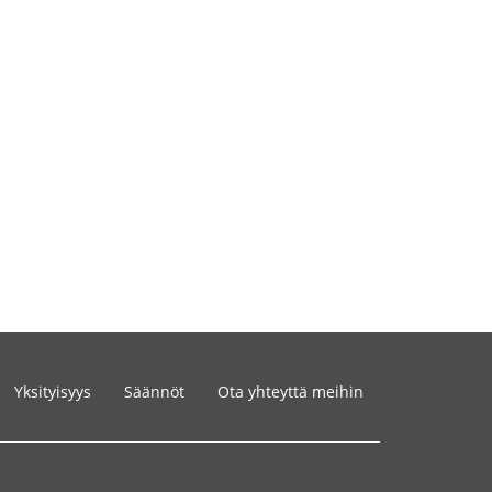
Yksityisyys
Säännöt
Ota yhteyttä meihin