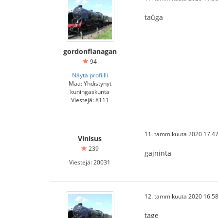
taŭga
gordonflanagan
94
Näytä profiilli
Maa: Yhdistynyt
kuningaskunta
Viestejä: 8111
11. tammikuuta 2020 17.47
Vinisus
239
gajninta
Viestejä: 20031
12. tammikuuta 2020 16.58
tage