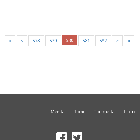
580
«
<
578
579
581
582
>
»
Meistä
Tiimi
Tue meitä
Libro