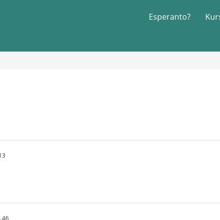
Esperanto?
Kur
13
.46