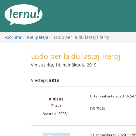
Tästä
sisältöön
Foorumi
Kielipelejä
Ludo per la du lastaj literoj
Ludo per la du lastaj literoj
Vinisus :lta, 14. heinäkuuta 2015
Viestejä:
5815
6. tammikuuta 2020 16.54.
Vinisus
239
nomata
Viestejä: 20031
11. tammikuuta 2020 11.58