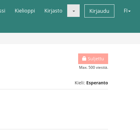
ssi
Kielioppi
Kirjasto
FI
Kirjaudu
Suljettu
Max. 500 viestiä.
Kieli:
Esperanto