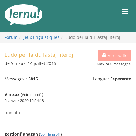
Aller
au
Men
contenu
Forum
Jeux linguistiques
Ludo per la du lastaj literoj
Ludo per la du lastaj literoj
Verrouillé
de Vinisus, 14 juillet 2015
Max. 500 messages.
Messages :
5815
Langue:
Esperanto
Vinisus
(Voir le profil)
6 janvier 2020 16:54:13
nomata
gordonflanagan
(
Voir le profil
)