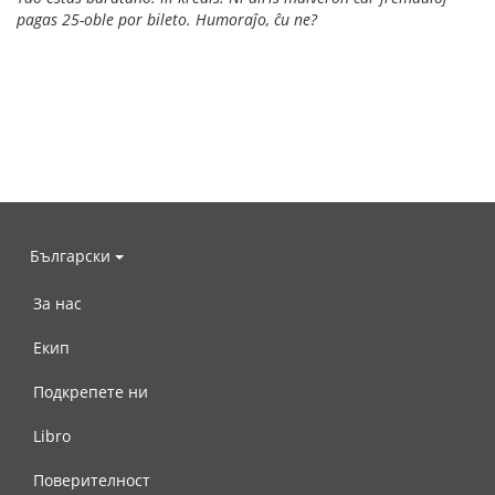
pagas 25-oble por bileto. Humoraĵo, ĉu ne?
Български
За нас
Екип
Подкрепете ни
Libro
Поверителност