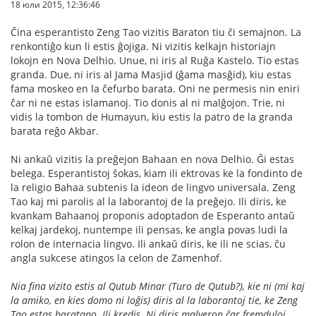
18 юли 2015, 12:36:46
Ĉina esperantisto Zeng Tao vizitis Baraton tiu ĉi semajnon. La
renkontiĝo kun li estis ĝojiga. Ni vizitis kelkajn historiajn
lokojn en Nova Delhio. Unue, ni iris al Ruĝa Kastelo. Tio estas
granda. Due, ni iris al Jama Masjid (ĝama masĝid), kiu estas
fama moskeo en la ĉefurbo barata. Oni ne permesis nin eniri
ĉar ni ne estas islamanoj. Tio donis al ni malĝojon. Trie, ni
vidis la tombon de Humayun, kiu estis la patro de la granda
barata reĝo Akbar.
Ni ankaŭ vizitis la preĝejon Bahaan en nova Delhio. Ĝi estas
belega. Esperantistoj ŝokas, kiam ili ektrovas ke la fondinto de
la religio Bahaa subtenis la ideon de lingvo universala. Zeng
Tao kaj mi parolis al la laborantoj de la preĝejo. Ili diris, ke
kvankam Bahaanoj proponis adoptadon de Esperanto antaŭ
kelkaj jardekoj, nuntempe ili pensas, ke angla povas ludi la
rolon de internacia lingvo. Ili ankaŭ diris, ke ili ne scias, ĉu
angla sukcese atingos la celon de Zamenhof.
Nia fina vizito estis al Qutub Minar (Turo de Qutub?), kie ni (mi kaj
la amiko, en kies domo ni loĝis) diris al la laborantoj tie, ke Zeng
Tao estas baratano. Ili kredis. Ni diris malveron ĉar fremduloj