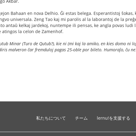
eĝo Akbar.
ĝejon Bahaan en nova Delhio. Ĝi estas belega. Esperantistoj ŝokas, k
ngvo universala. Zeng Tao kaj mi parolis al la laborantoj de la preĝ
antaŭ kelkaj jardekoj, nuntempe ili pensas, ke angla povas ludi la r
e atingos la celon de Zamenhof.
Qutub Minar (Turo de Qutub?), kie ni (mi kaj la amiko, en kies domo ni loĝ
 diris malveron ĉar fremduloj pagas 25-oble por bileto. Humoraĵo, ĉu ne
私たちについて
チーム
lernu!を支援する