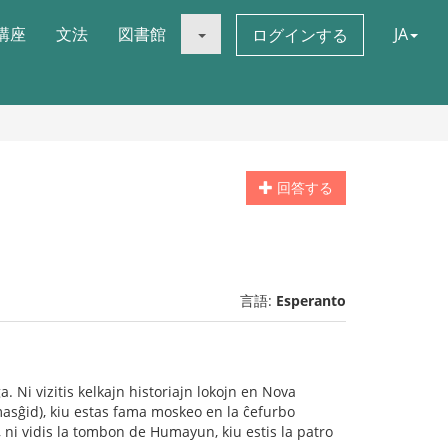
講座
文法
図書館
JA
ログインする
回答する
言語:
Esperanto
. Ni vizitis kelkajn historiajn lokojn en Nova
 masĝid), kiu estas fama moskeo en la ĉefurbo
, ni vidis la tombon de Humayun, kiu estis la patro