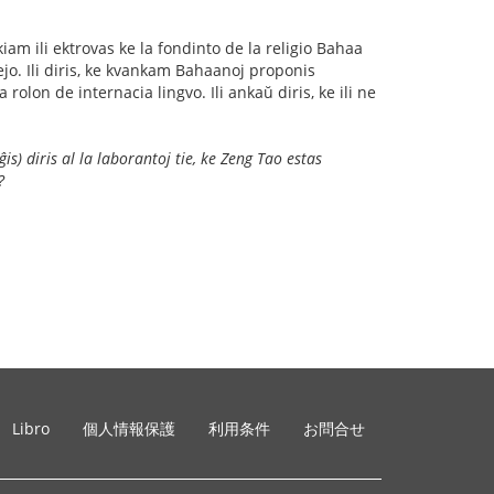
iam ili ektrovas ke la fondinto de la religio Bahaa
ejo. Ili diris, ke kvankam Bahaanoj proponis
olon de internacia lingvo. Ili ankaŭ diris, ke ili ne
is) diris al la laborantoj tie, ke Zeng Tao estas
?
Libro
個人情報保護
利用条件
お問合せ