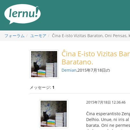
目
次
へ
フォーラム
ユーモア
Ĉina E-isto Vizitas Baraton, Oni Pensas, 
Ĉina E-isto Vizitas Ba
Baratano.
Demian
,2015年7月18日の
メッセージ:
1
2015年7月18日 12:36:46
Ĉina esperantisto Zeng 
Delhio. Unue, ni iris 
barata. Oni ne permesis