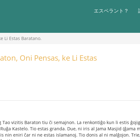
エスペラント？
ke Li Estas Baratano.
raton, Oni Pensas, ke Li Estas
Tao vizitis Baraton tiu ĉi semajnon. La renkontiĝo kun li estis ĝojiga
al Ruĝa Kastelo. Tio estas granda. Due, ni iris al Jama Masjid (ĝama
 nin eniri ĉar ni ne estas islamanoj. Tio donis al ni malĝojon. Trie