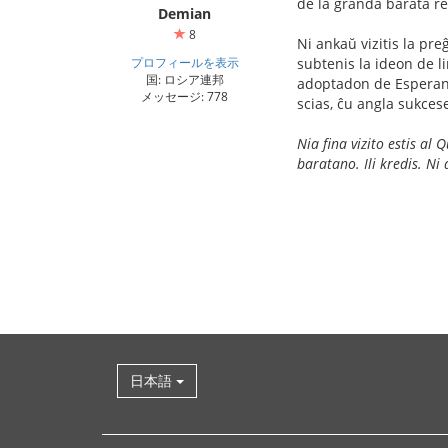
de la granda barata r
Demian
8
Ni ankaŭ vizitis la pre
プロフィールを表示
subtenis la ideon de li
国: ロシア連邦
adoptadon de Esperanto 
メッセージ: 778
scias, ĉu angla sukces
Nia fina vizito estis al 
baratano. Ili kredis. Ni
日本語