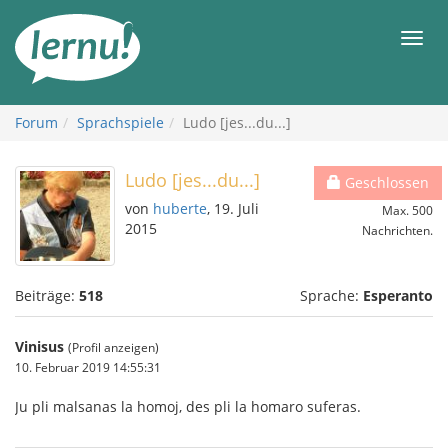
Zum
Inhalt
Men
Forum
Sprachspiele
Ludo [jes...du...]
Ludo [jes...du...]
Geschlossen
von
huberte
, 19. Juli
Max. 500
2015
Nachrichten.
Beiträge:
518
Sprache:
Esperanto
Vinisus
(Profil anzeigen)
10. Februar 2019 14:55:31
Ju pli malsanas la homoj, des pli la homaro suferas.