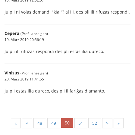
13. März 2019 12:52:57
Ju pli ni volas demandi "kial"? al ili, des pli ili rifuzas respondi.
Серёга
(Profil anzeigen)
19. März 2019 20:56:19
Ju pli ili rifuzas respondi des pli estas ilia dureco.
Vinisus
(Profil anzeigen)
20. März 2019 11:41:55
Ju pli estas ilia dureco, des pli il fariĝas diamanto.
50
«
<
48
49
51
52
>
»