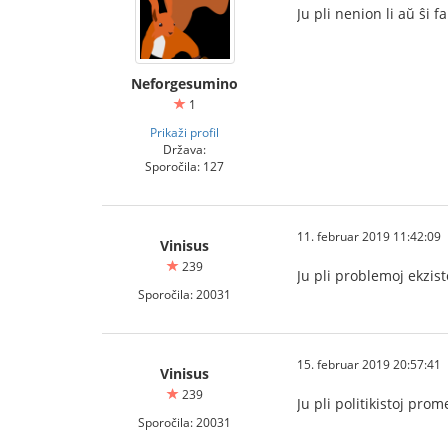
Ju pli nenion li aŭ ŝi f
Neforgesumino
1
Prikaži profil
Država:
Sporočila: 127
11. februar 2019 11:42:09
Vinisus
239
Ju pli problemoj ekzist
Sporočila: 20031
15. februar 2019 20:57:41
Vinisus
239
Ju pli politikistoj pro
Sporočila: 20031