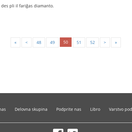
, des pli il fariĝas diamanto.
50
«
<
48
49
51
52
>
»
nas
Delovna skupina
Podprite nas
Libro
Varstvo po