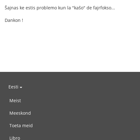
Ŝajnas ke estis problemo kun la "kaŝo" de fajrfokso...
Dankon !
Eesti
Meist
Meeskond
Toeta meid
Libro