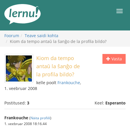
Sisu
juurde
Men
Foorum
Teave saidi kohta
Kiom da tempo antaŭ la ŝanĝo de la profila bildo?
Kiom da tempo
Vasta
antaŭ la ŝanĝo de
la profila bildo?
kelle poolt
Frankouche
,
1. veebruar 2008
Postitused:
3
Keel:
Esperanto
Frankouche
(
Näita profiili
)
1. veebruar 2008 18:16.44