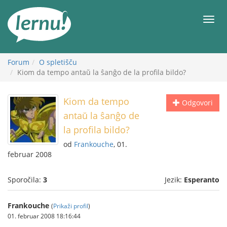
K
vsebini
Meni
Forum
O spletišču
Kiom da tempo antaŭ la ŝanĝo de la profila bildo?
Kiom da tempo
Odgovori
antaŭ la ŝanĝo de
la profila bildo?
od
Frankouche
, 01.
februar 2008
Sporočila:
3
Jezik:
Esperanto
Frankouche
(
Prikaži profil
)
01. februar 2008 18:16:44