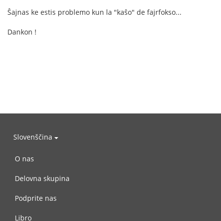
Ŝajnas ke estis problemo kun la "kaŝo" de fajrfokso...
Dankon !
Slovenščina
O nas
Delovna skupina
Podprite nas
Libro