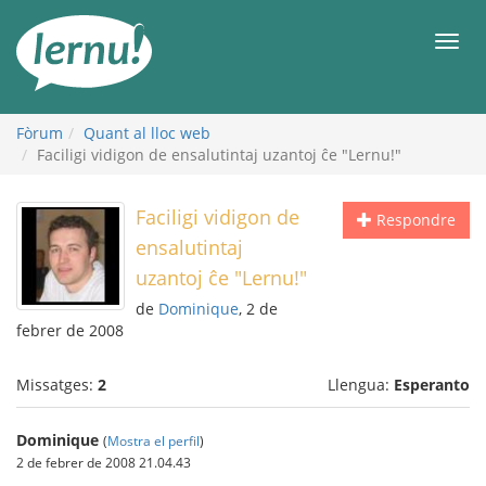
Al
contingut
Men
Fòrum
Quant al lloc web
Faciligi vidigon de ensalutintaj uzantoj ĉe "Lernu!"
Faciligi vidigon de
Respondre
ensalutintaj
uzantoj ĉe "Lernu!"
de
Dominique
, 2 de
febrer de 2008
Missatges:
2
Llengua:
Esperanto
Dominique
(
Mostra el perfil
)
2 de febrer de 2008 21.04.43