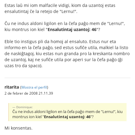
Estas laŭ mi iom malfacile vidigi, kiom da uzantoj estas
ensalutintaj ĉe la retejo de "Lernu!".
Ĉu ne indus aldoni ligilon en la ĉefa paĝo mem de "Lernu!",
kiu montrus ion kiel "
Ensalutintaj uzantoj: 46
"?
Eble tio instigus pli da homoj al ensaluto. Estus nur eta
informo en la ĉefa paĝo, sed estus sufiĉe utila, malkiel la listo
de naskiĝtagoj, kiu estas nun granda pro la kreskanta nombro
de uzantoj, kaj ne sufiĉe utila por aperi sur la ĉefa paĝo (ĝi
uzas tro da spaco).
ritarita
(
Mostra el perfil
)
2 de febrer de 2008 21.11.39
Dominique:
Ĉu ne indus aldoni ligilon en la ĉefa paĝo mem de "Lernu!", kiu
montrus ion kiel "
Ensalutintaj uzantoj: 46
"?
Mi konsentas.