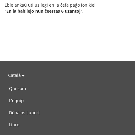
Eble ankaŭ utilus legi en la ĉefa paĝo ion kiel
"
En la babilejo nun ĉeestas 6 uzantoj
".
Català
Qui som
L'equip
Dóna'ns suport
Libro