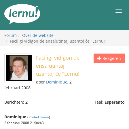
Naar
de
Men
inhoud
Forum
Over de website
Faciligi vidigon de ensalutintaj uzantoj ĉe "Lernu!"
Faciligi vidigon de
Reageren
ensalutintaj
uzantoj ĉe "Lernu!"
door
Dominique
, 2
februari 2008
Berichten:
2
Taal:
Esperanto
Dominique
(
Profiel tonen
)
2 februari 2008 21:04:43