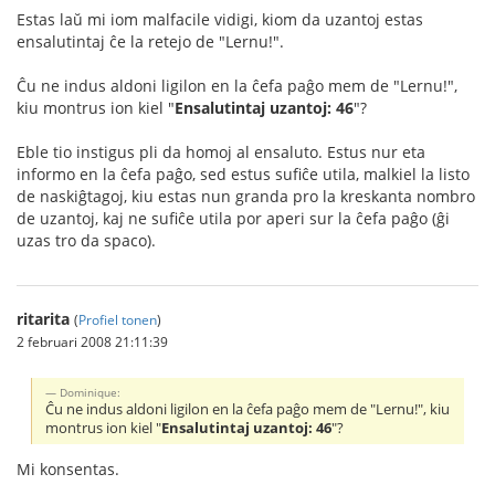
Estas laŭ mi iom malfacile vidigi, kiom da uzantoj estas
ensalutintaj ĉe la retejo de "Lernu!".
Ĉu ne indus aldoni ligilon en la ĉefa paĝo mem de "Lernu!",
kiu montrus ion kiel "
Ensalutintaj uzantoj: 46
"?
Eble tio instigus pli da homoj al ensaluto. Estus nur eta
informo en la ĉefa paĝo, sed estus sufiĉe utila, malkiel la listo
de naskiĝtagoj, kiu estas nun granda pro la kreskanta nombro
de uzantoj, kaj ne sufiĉe utila por aperi sur la ĉefa paĝo (ĝi
uzas tro da spaco).
ritarita
(
Profiel tonen
)
2 februari 2008 21:11:39
Dominique:
Ĉu ne indus aldoni ligilon en la ĉefa paĝo mem de "Lernu!", kiu
montrus ion kiel "
Ensalutintaj uzantoj: 46
"?
Mi konsentas.