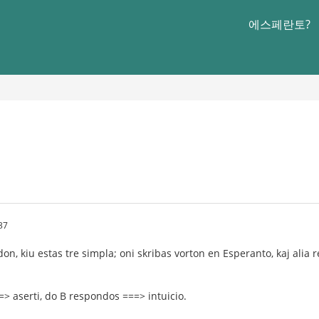
에스페란토?
37
n, kiu estas tre simpla; oni skribas vorton en Esperanto, kaj alia 
=> aserti, do B respondos ===> intuicio.