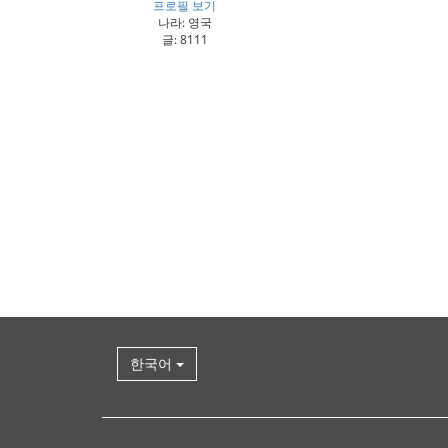
프로필 보기
나라: 영국
글: 8111
한국어