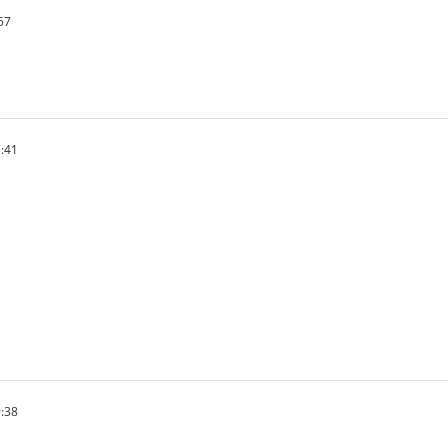
57
:41
:38