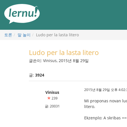
본
문
으
로
토론
말 놀이
Ludo per la lasta litero
Ludo per la lasta litero
글쓴이: Vinisus, 2015년 8월 29일
글:
3924
2015년 8월 29일 오후 4:02:
Vinisus
239
Mi proponas novan ludo
글: 20031
litero.
Ekzenplo: A skribas ==