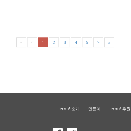
1
«
<
2
3
4
5
>
»
lernu! 소개
만든이
lernu! 후원