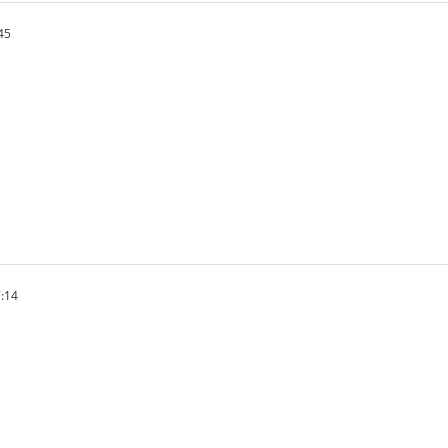
45
:14