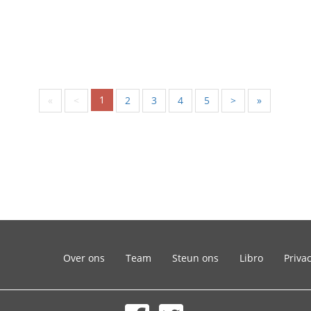
1
«
<
2
3
4
5
>
»
Over ons
Team
Steun ons
Libro
Priva