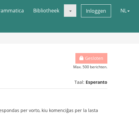
rammatica
Bibliotheek
NL
Inloggen
Gesloten
Max. 500 berichten.
Taal:
Esperanto
respondas per vorto, kiu komenciĝas per la lasta