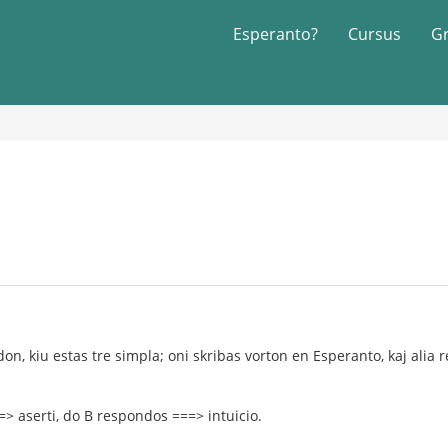
Esperanto?
Cursus
G
n, kiu estas tre simpla; oni skribas vorton en Esperanto, kaj alia 
=> aserti, do B respondos ===> intuicio.