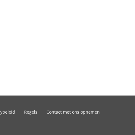
cybeleid
Regels
Contact met ons opnemen