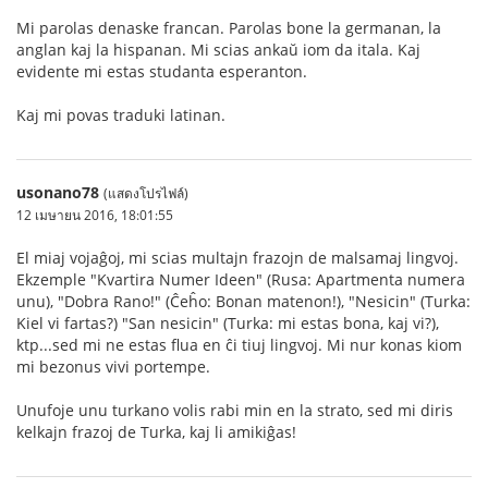
Mi parolas denaske francan. Parolas bone la germanan, la
anglan kaj la hispanan. Mi scias ankaŭ iom da itala. Kaj
evidente mi estas studanta esperanton.
Kaj mi povas traduki latinan.
usonano78
(แสดงโปรไฟล์)
12 เมษายน 2016, 18:01:55
El miaj vojaĝoj, mi scias multajn frazojn de malsamaj lingvoj.
Ekzemple "Kvartira Numer Ideen" (Rusa: Apartmenta numera
unu), "Dobra Rano!" (Ĉeĥo: Bonan matenon!), "Nesicin" (Turka:
Kiel vi fartas?) "San nesicin" (Turka: mi estas bona, kaj vi?),
ktp...sed mi ne estas flua en ĉi tiuj lingvoj. Mi nur konas kiom
mi bezonus vivi portempe.
Unufoje unu turkano volis rabi min en la strato, sed mi diris
kelkajn frazoj de Turka, kaj li amikiĝas!