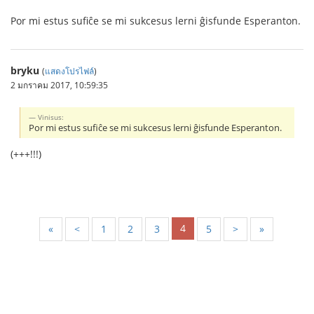
Por mi estus sufiĉe se mi sukcesus lerni ĝisfunde Esperanton.
bryku
(
แสดงโปรไฟล์
)
2 มกราคม 2017, 10:59:35
Vinisus:
Por mi estus sufiĉe se mi sukcesus lerni ĝisfunde Esperanton.
(+++!!!)
4
«
<
1
2
3
5
>
»