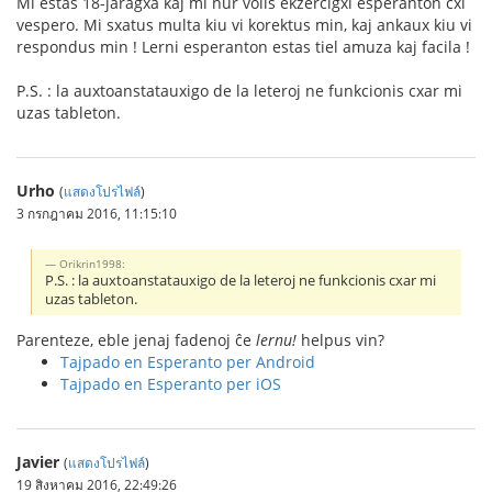
Mi estas 18-jaragxa kaj mi nur volis ekzercigxi esperanton cxi
vespero. Mi sxatus multa kiu vi korektus min, kaj ankaux kiu vi
respondus min ! Lerni esperanton estas tiel amuza kaj facila !
P.S. : la auxtoanstatauxigo de la leteroj ne funkcionis cxar mi
uzas tableton.
Urho
(
แสดงโปรไฟล์
)
3 กรกฎาคม 2016, 11:15:10
Orikrin1998:
P.S. : la auxtoanstatauxigo de la leteroj ne funkcionis cxar mi
uzas tableton.
Parenteze, eble jenaj fadenoj ĉe
lernu!
helpus vin?
Tajpado en Esperanto per Android
Tajpado en Esperanto per iOS
Javier
(
แสดงโปรไฟล์
)
19 สิงหาคม 2016, 22:49:26