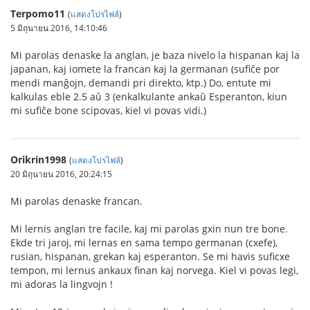
Terpomo11
(
แสดงโปรไฟล์
)
5 มิถุนายน 2016, 14:10:46
Mi parolas denaske la anglan, je baza nivelo la hispanan kaj la
japanan, kaj iomete la francan kaj la germanan (sufiĉe por
mendi manĝojn, demandi pri direkto, ktp.) Do, entute mi
kalkulas eble 2.5 aŭ 3 (enkalkulante ankaŭ Esperanton, kiun
mi sufiĉe bone scipovas, kiel vi povas vidi.)
Orikrin1998
(
แสดงโปรไฟล์
)
20 มิถุนายน 2016, 20:24:15
Mi parolas denaske francan.
Mi lernis anglan tre facile, kaj mi parolas gxin nun tre bone.
Ekde tri jaroj, mi lernas en sama tempo germanan (cxefe),
rusian, hispanan, grekan kaj esperanton. Se mi havis suficxe
tempon, mi lernus ankaux finan kaj norvega. Kiel vi povas legi,
mi adoras la lingvojn !