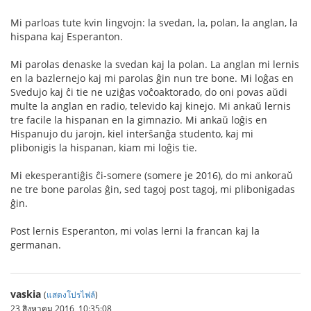
Mi parloas tute kvin lingvojn: la svedan, la, polan, la anglan, la
hispana kaj Esperanton.
Mi parolas denaske la svedan kaj la polan. La anglan mi lernis
en la bazlernejo kaj mi parolas ĝin nun tre bone. Mi loĝas en
Svedujo kaj ĉi tie ne uziĝas voĉoaktorado, do oni povas aŭdi
multe la anglan en radio, televido kaj kinejo. Mi ankaŭ lernis
tre facile la hispanan en la gimnazio. Mi ankaŭ loĝis en
Hispanujo du jarojn, kiel interŝanĝa studento, kaj mi
plibonigis la hispanan, kiam mi loĝis tie.
Mi ekesperantiĝis ĉi-somere (somere je 2016), do mi ankoraŭ
ne tre bone parolas ĝin, sed tagoj post tagoj, mi plibonigadas
ĝin.
Post lernis Esperanton, mi volas lerni la francan kaj la
germanan.
vaskia
(
แสดงโปรไฟล์
)
23 สิงหาคม 2016, 10:35:08