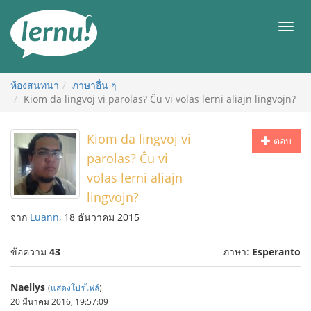
ไป
ยัง
เมนู
สารบัญ
ห้องสนทนา
ภาษาอื่น ๆ
Kiom da lingvoj vi parolas? Ĉu vi volas lerni aliajn lingvojn?
Kiom da lingvoj vi
ตอบ
parolas? Ĉu vi
volas lerni aliajn
lingvojn?
จาก
Luann
, 18 ธันวาคม 2015
ข้อความ
43
ภาษา:
Esperanto
Naellys
(
แสดงโปรไฟล์
)
20 มีนาคม 2016, 19:57:09