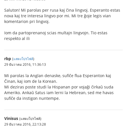
Saluton! Mi parolas per rusa kaj ĉina lingvoj. Esperanto estas
nova kaj tre interesa lingvo por mi. Mi tre ĝoje legis vian
komentarion pri lingvoj.
Iom da partoprenanoj scias multajn lingvojn. Tio estas
respekto al ili
rbp
(
แสดงโปรไฟล์
)
29 ธันวาคม 2016, 11:36:13
Mi parolas la Anglan denaske, sufiĉe flua Esperanton kaj
Ĉinan, kaj iom de la Korean.
Mi deziras poste studi la Hispanan por vojaĝi ĉirkaŭ suda
Ameriko. Ankaŭ ŝatus iam lerni la Hebrean, sed me havas
sufiĉe da instigon nuntempe.
Vinisus
(แสดงโปรไฟล์)
29 ธันวาคม 2016, 22:13:28