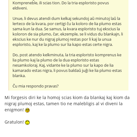
Kompreneble, ili scias tion. Do la tria esploristo povus
eldiveni.
Unue, li devus atendi dum kelkaj sekundoj aŭ minutoj laŭ la
lerteco de la kvara, por certigi ĉu la koloro de lia plumo estas
sama kun la dua. Se samus, la kvara esploristo tuj ekscius la
koloron de sia plumo, ĉar, ekzemple, se li vidus du blankajn, li
ekscius ke nur du nigraj plumoj restas por li kaj la unua
esploristo, kaj ke la plumo sur lia kapo estas certe nigra.
Do, post atendo kelkminuta, la tria esploristo komprenus ke
lia plumo kaj la plumo de la dua esploristo estas
nesamkoloraj. Kaj, vidante ke la plumo sur la kapo de lia
kamarado estas nigra, li povus baldaŭ juĝi ke lia plumo estas
blanka.
Ĉu mia respondo pravas?
Mi forgesis diri ke la homoj scias kiom da blankaj kaj kiom da
nigraj plumoj estas, tamen tio ne malebligis al vi diveni la
enigmon!
Gratulon!