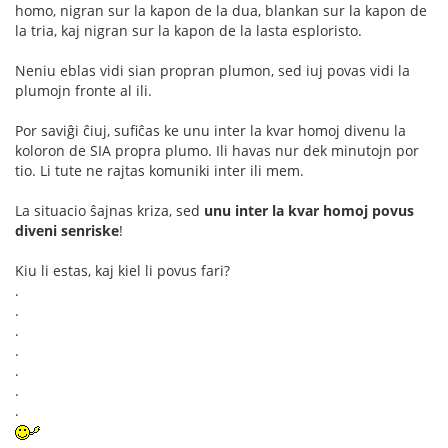
homo, nigran sur la kapon de la dua, blankan sur la kapon de
la tria, kaj nigran sur la kapon de la lasta esploristo.
Neniu eblas vidi sian propran plumon, sed iuj povas vidi la
plumojn fronte al ili.
Por saviĝi ĉiuj, sufiĉas ke unu inter la kvar homoj divenu la
koloron de SIA propra plumo. Ili havas nur dek minutojn por
tio. Li tute ne rajtas komuniki inter ili mem.
La situacio ŝajnas kriza, sed
unu inter la kvar homoj povus
diveni senriske
!
Kiu li estas, kaj kiel li povus fari?
.
.
.
.
.
.
.