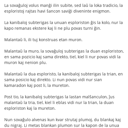
La sovaĝuloj volus manĝi ilin subite, sed laŭ la loka tradicio, la
esploristoj rajtas havi ŝancon saviĝi diveninte enigmon.
La kanibaloj subterigas la unuan esploriston ĝis la kolo, nur la
kapo remanas ekstere kaj li ne plu povas turni ĝin.
Malantaŭ li, ili tuj konstruas etan muron.
Malantaŭ la muro, la sovaĝuloj subterigas la duan esploriston,
en sama pozicio kaj sama direkto, tiel, kiel li nur povas vidi la
muron kaj nenion plu.
Malantaŭ la dua esploristo, la kanibaloj subterigas la trian, en
sama posicio kaj direkto. Li nun povas vidi nur sian
kamaradon kaj post li, la mureton.
Post tio, la kanibaloj subterigas la lastan malŝanculon, ĵus
malantaŭ la tria, tiel, kiel li eblas vidi nur la trian, la duan
esploriston kaj la mureton.
Nun sovaĝulo alvenas kun kvar strutaj plumoj, du blankaj kaj
du nigraj. Li metas blankan plumon sur la kapon de la unua