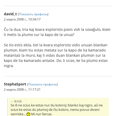
david_t
(
Показать профиль
)
2 марта 2008 г., 10:34:17
Ĉu la dua, tria kaj kvara esploristo povis vidi la sovaĝulo,
kiam
li metis la plumo sur la kapo de la unua?
Se tio estis ebla, tiel la kvara esploristo vidis unuan blankan
plumon, kiam tiu estas metata sur la kapo de lia kamarado
malantaŭ la muro, kaj li vidas duan blankan plumon sur la
kapo de lia kamarado antaŭe. Do, li scias, ke lia plumo estas
nigra.
StephaSport
(
Показать профиль
)
2 марта 2008 г., 11:17:21
黄鸡蛋:
Se ili ne scius ke estas nur du koloroj: blanko kaj nigro, aŭ ne
scius ke estas du plumoj de ĉiu koloro, neniu povus diveni
senriske...
Mi nur ŝercas.