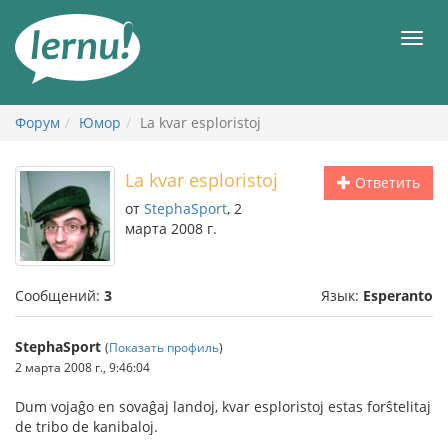
К
содержанию
Мен
Форум
Юмор
La kvar esploristoj
La kvar esploristoj
Ответить
от
StephaSport
, 2
марта 2008 г.
Сообщений:
3
Язык:
Esperanto
StephaSport
(
Показать профиль
)
2 марта 2008 г., 9:46:04
Dum vojaĝo en sovaĝaj landoj, kvar esploristoj estas forŝtelitaj
de tribo de kanibaloj.