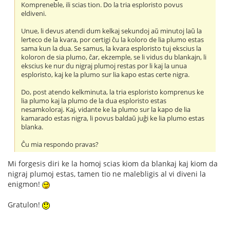
Kompreneble, ili scias tion. Do la tria esploristo povus
eldiveni.
Unue, li devus atendi dum kelkaj sekundoj aŭ minutoj laŭ la
lerteco de la kvara, por certigi ĉu la koloro de lia plumo estas
sama kun la dua. Se samus, la kvara esploristo tuj ekscius la
koloron de sia plumo, ĉar, ekzemple, se li vidus du blankajn, li
ekscius ke nur du nigraj plumoj restas por li kaj la unua
esploristo, kaj ke la plumo sur lia kapo estas certe nigra.
Do, post atendo kelkminuta, la tria esploristo komprenus ke
lia plumo kaj la plumo de la dua esploristo estas
nesamkoloraj. Kaj, vidante ke la plumo sur la kapo de lia
kamarado estas nigra, li povus baldaŭ juĝi ke lia plumo estas
blanka.
Ĉu mia respondo pravas?
Mi forgesis diri ke la homoj scias kiom da blankaj kaj kiom da
nigraj plumoj estas, tamen tio ne malebligis al vi diveni la
enigmon!
Gratulon!