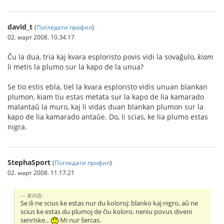
david_t
(
Погледати профил
)
02. март 2008. 10.34.17
Ĉu la dua, tria kaj kvara esploristo povis vidi la sovaĝulo,
kiam
li metis la plumo sur la kapo de la unua?
Se tio estis ebla, tiel la kvara esploristo vidis unuan blankan
plumon, kiam tiu estas metata sur la kapo de lia kamarado
malantaŭ la muro, kaj li vidas duan blankan plumon sur la
kapo de lia kamarado antaŭe. Do, li scias, ke lia plumo estas
nigra.
StephaSport
(
Погледати профил
)
02. март 2008. 11.17.21
黄鸡蛋:
Se ili ne scius ke estas nur du koloroj: blanko kaj nigro, aŭ ne
scius ke estas du plumoj de ĉiu koloro, neniu povus diveni
senriske...
Mi nur ŝercas.