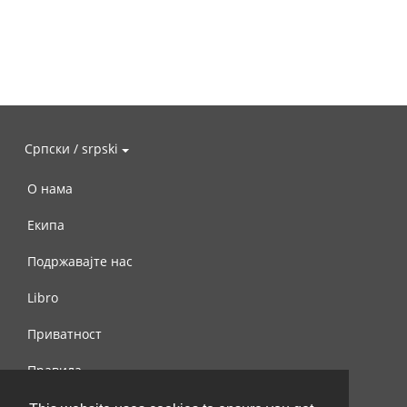
Српски / srpski
О нама
Екипа
Подржавајте нас
Libro
Приватност
Правила
Контактирајте нас