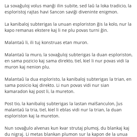
La sovaĝuloj volus manĝi ilin subite, sed laŭ la loka tradicio, la
esploristoj rajtas havi ŝancon saviĝi diveninte enigmon.
La kanibaloj subterigas la unuan esploriston ĝis la kolo, nur la
kapo remanas ekstere kaj li ne plu povas turni ĝin.
Malantaŭ li, ili tuj konstruas etan muron.
Malantaŭ la muro, la sovaĝuloj subterigas la duan esploriston,
en sama pozicio kaj sama direkto, tiel, kiel li nur povas vidi la
muron kaj nenion plu.
Malantaŭ la dua esploristo, la kanibaloj subterigas la trian, en
sama posicio kaj direkto. Li nun povas vidi nur sian
kamaradon kaj post li, la mureton.
Post tio, la kanibaloj subterigas la lastan malŝanculon, ĵus
malantaŭ la tria, tiel, kiel li eblas vidi nur la trian, la duan
esploriston kaj la mureton.
Nun sovaĝulo alvenas kun kvar strutaj plumoj, du blankaj kaj
du nigraj. Li metas blankan plumon sur la kapon de la unua