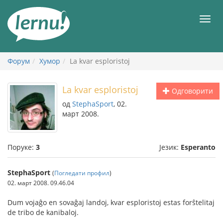
У
садржају
Мен
Форум
Хумор
La kvar esploristoj
La kvar esploristoj
Одговорити
од
StephaSport
, 02.
март 2008.
Поруке:
3
Језик:
Esperanto
StephaSport
(
Погледати профил
)
02. март 2008. 09.46.04
Dum vojaĝo en sovaĝaj landoj, kvar esploristoj estas forŝtelitaj
de tribo de kanibaloj.