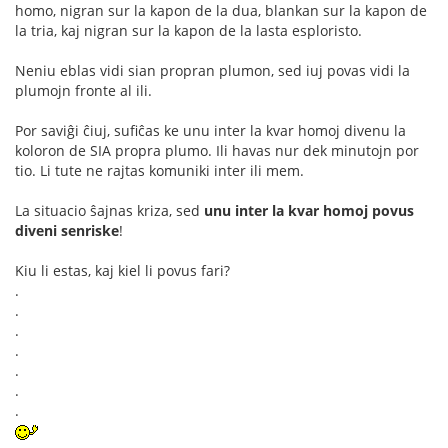
homo, nigran sur la kapon de la dua, blankan sur la kapon de
la tria, kaj nigran sur la kapon de la lasta esploristo.
Neniu eblas vidi sian propran plumon, sed iuj povas vidi la
plumojn fronte al ili.
Por saviĝi ĉiuj, sufiĉas ke unu inter la kvar homoj divenu la
koloron de SIA propra plumo. Ili havas nur dek minutojn por
tio. Li tute ne rajtas komuniki inter ili mem.
La situacio ŝajnas kriza, sed
unu inter la kvar homoj povus
diveni senriske
!
Kiu li estas, kaj kiel li povus fari?
.
.
.
.
.
.
.