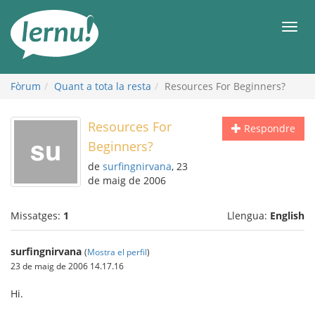
Al
contingut
Men
Fòrum
Quant a tota la resta
Resources For Beginners?
Resources For
Respondre
Beginners?
de
surfingnirvana
, 23
de maig de 2006
Missatges:
1
Llengua:
English
surfingnirvana
(
Mostra el perfil
)
23 de maig de 2006 14.17.16
Hi.