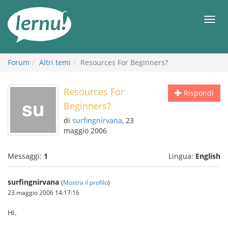
Vai
all’indice
Men
Forum
Altri temi
Resources For Beginners?
Resources For
Rispondi
Beginners?
di
surfingnirvana
, 23
maggio 2006
Messaggi:
1
Lingua:
English
surfingnirvana
(
Mostra il profilo
)
23 maggio 2006 14:17:16
Hi.