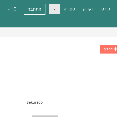
קורס
דקדוק
ספריה
HE
התחבר
להגיב
Sekureco