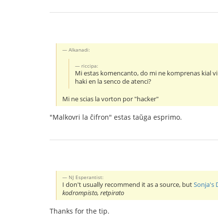
Alkanadi:
riccipa:
Mi estas komencanto, do mi ne komprenas kial vi u
haki en la senco de atenci?
Mi ne scias la vorton por "hacker"
"Malkovri la ĉifron" estas taŭga esprimo.
NJ Esperantist:
I don't usually recommend it as a source, but
Sonja's 
kodrompisto, retpirato
Thanks for the tip.