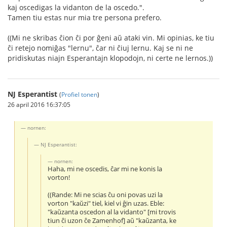
kaj oscedigas la vidanton de la oscedo.".
Tamen tiu estas nur mia tre persona prefero.
((Mi ne skribas ĉion ĉi por ĝeni aŭ ataki vin. Mi opinias, ke tiu
ĉi retejo nomiĝas "lernu", ĉar ni ĉiuj lernu. Kaj se ni ne
pridiskutas niajn Esperantajn klopodojn, ni certe ne lernos.))
NJ Esperantist
(
Profiel tonen
)
26 april 2016 16:37:05
nornen:
NJ Esperantist:
nornen:
Haha, mi ne oscedis, ĉar mi ne konis la
vorton!
((Rande: Mi ne scias ĉu oni povas uzi la
vorton "kaŭzi" tiel, kiel vi ĝin uzas. Eble:
"kaŭzanta oscedon al la vidanto" [mi trovis
tiun ĉi uzon ĉe Zamenhof] aŭ "kaŭzanta, ke