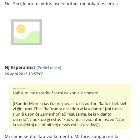
Ne. Sed, kiam mi vidus oscedanton, mi ankaŭ oscedus.
NJ Esperantist
(
Profiel tonen
)
26 april 2016 13:57:08
nornen:
Haha, mi ne oscedis, ĉar mi ne konis la vorton!
((Rande: Mi ne scias ĉu oni povas uzi la vorton "kaŭzi" tiel, kiel
vi ĝin uzas. Eble: "kaŭzanta oscedon al la vidanto" [mi trovis
tiun ĉi uzon ĉe Zamenhof] aŭ "kaŭzanta, ke la vidanto
oscedu"; ĉiuokaze ĝi estus "kaŭzanta la vidanton oscedi", ĉar
la subjektoj de infinitivoj devas esti akuzativaj))
Mi same sentas laŭ via komento. Mi faris ŝanĝon en la