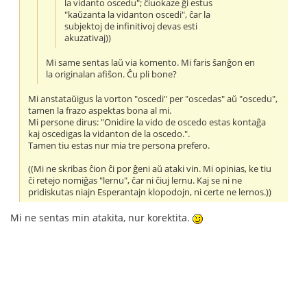
la vidanto oscedu"; ĉiuokaze ĝi estus
"kaŭzanta la vidanton oscedi", ĉar la
subjektoj de infinitivoj devas esti
akuzativaj))
Mi same sentas laŭ via komento. Mi faris ŝanĝon en
la originalan afiŝon. Ĉu pli bone?
Mi anstataŭigus la vorton "oscedi" per "oscedas" aŭ "oscedu",
tamen la frazo aspektas bona al mi.
Mi persone dirus: "Onidire la vido de oscedo estas kontaĝa
kaj oscedigas la vidanton de la oscedo.".
Tamen tiu estas nur mia tre persona prefero.
((Mi ne skribas ĉion ĉi por ĝeni aŭ ataki vin. Mi opinias, ke tiu
ĉi retejo nomiĝas "lernu", ĉar ni ĉiuj lernu. Kaj se ni ne
pridiskutas niajn Esperantajn klopodojn, ni certe ne lernos.))
Mi ne sentas min atakita, nur korektita.