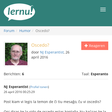
Naar
de
Men
inhoud
Forum
Humor
Oscedo?
Oscedo?
Reageren
door
NJ Esperantist
, 26
april 2016
Berichten:
6
Taal:
Esperanto
NJ Esperantist
(
Profiel tonen
)
26 april 2016 00:25:29
Post kiam vi legis la temon de ĉi tiu mesaĝo, ĉu vi oscedis?
Oni diras ke la vido de oscedo estas kontaĝa, kiu kaŭzas ke la