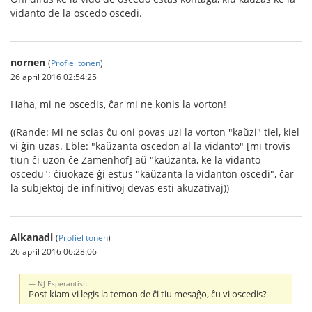
vidanto de la oscedo oscedi.
nornen
(
Profiel tonen
)
26 april 2016 02:54:25
Haha, mi ne oscedis, ĉar mi ne konis la vorton!
((Rande: Mi ne scias ĉu oni povas uzi la vorton "kaŭzi" tiel, kiel
vi ĝin uzas. Eble: "kaŭzanta oscedon al la vidanto" [mi trovis
tiun ĉi uzon ĉe Zamenhof] aŭ "kaŭzanta, ke la vidanto
oscedu"; ĉiuokaze ĝi estus "kaŭzanta la vidanton oscedi", ĉar
la subjektoj de infinitivoj devas esti akuzativaj))
Alkanadi
(
Profiel tonen
)
26 april 2016 06:28:06
NJ Esperantist:
Post kiam vi legis la temon de ĉi tiu mesaĝo, ĉu vi oscedis?