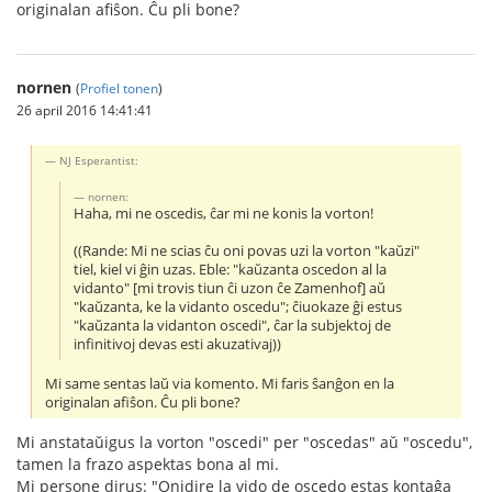
originalan afiŝon. Ĉu pli bone?
nornen
(
Profiel tonen
)
26 april 2016 14:41:41
NJ Esperantist:
nornen:
Haha, mi ne oscedis, ĉar mi ne konis la vorton!
((Rande: Mi ne scias ĉu oni povas uzi la vorton "kaŭzi"
tiel, kiel vi ĝin uzas. Eble: "kaŭzanta oscedon al la
vidanto" [mi trovis tiun ĉi uzon ĉe Zamenhof] aŭ
"kaŭzanta, ke la vidanto oscedu"; ĉiuokaze ĝi estus
"kaŭzanta la vidanton oscedi", ĉar la subjektoj de
infinitivoj devas esti akuzativaj))
Mi same sentas laŭ via komento. Mi faris ŝanĝon en la
originalan afiŝon. Ĉu pli bone?
Mi anstataŭigus la vorton "oscedi" per "oscedas" aŭ "oscedu",
tamen la frazo aspektas bona al mi.
Mi persone dirus: "Onidire la vido de oscedo estas kontaĝa