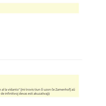
on al la vidanto" [mi trovis tiun ĉi uzon ĉe Zamenhof] aŭ
de infinitivoj devas esti akuzativaj))