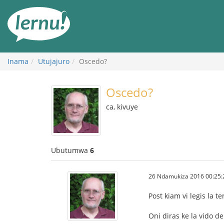
Ku
rupapuro
rw'ibirimwo
Inama
Utujajuro
Oscedo?
Oscedo?
ca, kivuye
Ubutumwa
6
26 Ndamukiza 2016 00:25:
Post kiam vi legis la t
Oni diras ke la vido d