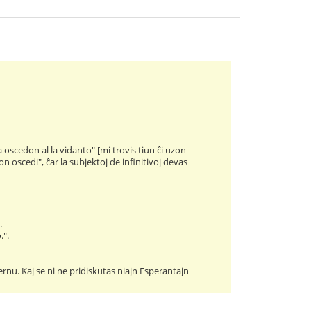
ta oscedon al la vidanto" [mi trovis tiun ĉi uzon
 oscedi", ĉar la subjektoj de infinitivoj devas
.
.".
 lernu. Kaj se ni ne pridiskutas niajn Esperantajn