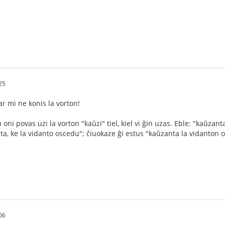
25
ar mi ne konis la vorton!
 oni povas uzi la vorton "kaŭzi" tiel, kiel vi ĝin uzas. Eble: "kaŭzant
, ke la vidanto oscedu"; ĉiuokaze ĝi estus "kaŭzanta la vidanton osce
06