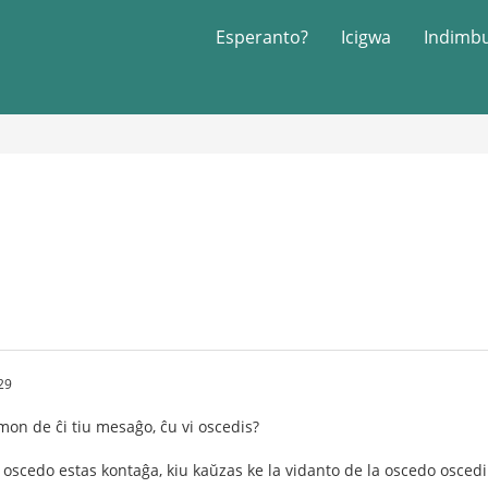
Esperanto?
Icigwa
Indimb
29
emon de ĉi tiu mesaĝo, ĉu vi oscedis?
e oscedo estas kontaĝa, kiu kaŭzas ke la vidanto de la oscedo oscedi