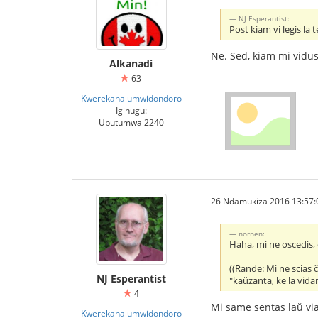
NJ Esperantist:
Post kiam vi legis la
Ne. Sed, kiam mi vidu
Alkanadi
63
Kwerekana umwidondoro
Igihugu:
Ubutumwa 2240
26 Ndamukiza 2016 13:57:
nornen:
Haha, mi ne oscedis, 
((Rande: Mi ne scias ĉ
NJ Esperantist
"kaŭzanta, ke la vida
4
Mi same sentas laŭ via
Kwerekana umwidondoro