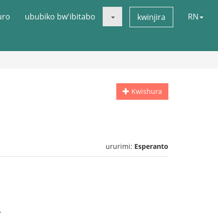
uro
ububiko bw'ibitabo
RN
kwinjira
Kwishura
ururimi:
Esperanto
.