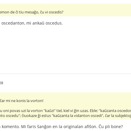
 temon de ĉi tiu mesaĝo, ĉu vi oscedis?
s oscedanton, mi ankaŭ oscedus.
08
ĉar mi ne konis la vorton!
u oni povas uzi la vorton "kaŭzi" tiel, kiel vi ĝin uzas. Eble: "kaŭzanta osced
nto oscedu"; ĉiuokaze ĝi estus "kaŭzanta la vidanton oscedi", ĉar la subjektoj 
 komento. Mi faris ŝanĝon en la originalan afiŝon. Ĉu pli bone?