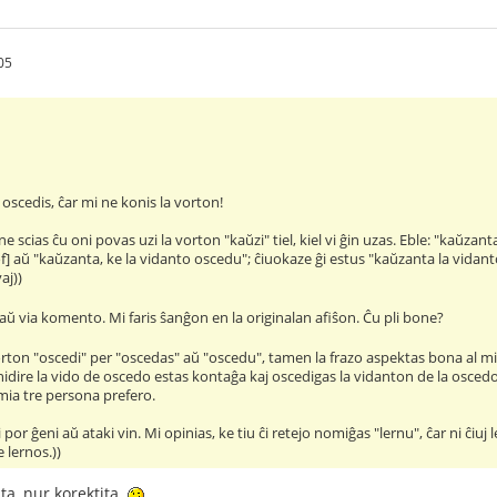
05
oscedis, ĉar mi ne konis la vorton!
e scias ĉu oni povas uzi la vorton "kaŭzi" tiel, kiel vi ĝin uzas. Eble: "kaŭzan
 aŭ "kaŭzanta, ke la vidanto oscedu"; ĉiuokaze ĝi estus "kaŭzanta la vidanton
aj))
aŭ via komento. Mi faris ŝanĝon en la originalan afiŝon. Ĉu pli bone?
rton "oscedi" per "oscedas" aŭ "oscedu", tamen la frazo aspektas bona al mi
idire la vido de oscedo estas kontaĝa kaj oscedigas la vidanton de la oscedo
mia tre persona prefero.
i por ĝeni aŭ ataki vin. Mi opinias, ke tiu ĉi retejo nomiĝas "lernu", ĉar ni ĉiuj
 lernos.))
ta, nur korektita.