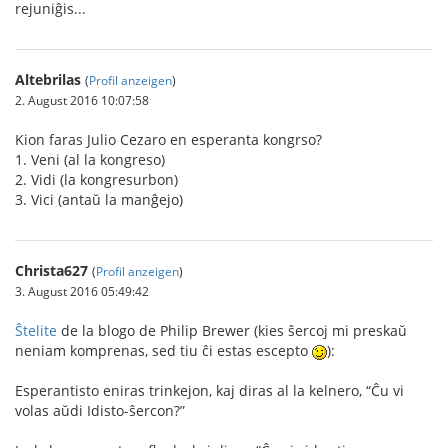
rejuniĝis...
Altebrilas
(
Profil anzeigen
)
2. August 2016 10:07:58
Kion faras Julio Cezaro en esperanta kongrso?
1. Veni (al la kongreso)
2. Vidi (la kongresurbon)
3. Vici (antaŭ la manĝejo)
Christa627
(
Profil anzeigen
)
3. August 2016 05:49:42
Ŝtelite
de la blogo de Philip Brewer (kies ŝercoj mi preskaŭ
neniam komprenas, sed tiu ĉi estas escepto
):
Esperantisto eniras trinkejon, kaj diras al la kelnero, “Ĉu vi
volas aŭdi Idisto-ŝercon?”