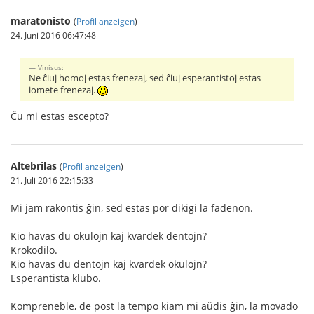
maratonisto
(
Profil anzeigen
)
24. Juni 2016 06:47:48
Vinisus:
Ne ĉiuj homoj estas frenezaj, sed ĉiuj esperantistoj estas
iomete frenezaj.
Ĉu mi estas escepto?
Altebrilas
(
Profil anzeigen
)
21. Juli 2016 22:15:33
Mi jam rakontis ĝin, sed estas por dikigi la fadenon.
Kio havas du okulojn kaj kvardek dentojn?
Krokodilo.
Kio havas du dentojn kaj kvardek okulojn?
Esperantista klubo.
Kompreneble, de post la tempo kiam mi aŭdis ĝin, la movado