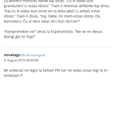
La kelnero montras flanke kaj diras, “Ĉu vi vidas tiun
grandulon? Li estas Idisto.” Tiam li montras aliflanke kaj diras,
“Kaj ĉu vi vidas tiun viron en la leda jako? Li ankaŭ estas
Idisto.” Tiam li diras, “Kaj, fakte, mi mem estas Idisto. Do,
konsideru: Ĉu vi vere volas diri tiun ŝercon?”
“Kompreneble ne!” diras la Esperantisto. “Ne se mi devus
klarigi ĝin tri foje!”
novatago
(
Profil anzeigen
)
9. August 2016 09:05:00
Mi ankoraŭ ne legis la faman PIV ĉar mi volas unue legi la tri
antaŭajn P.