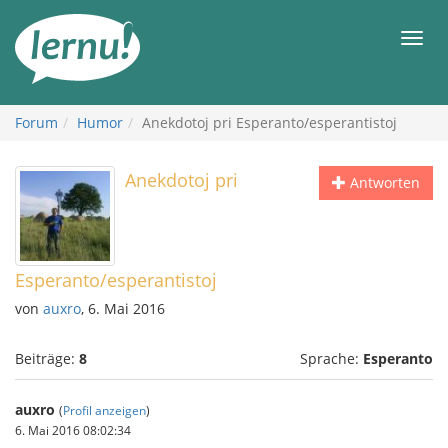
Zum
Inhalt
Men
Forum
Humor
Anekdotoj pri Esperanto/esperantistoj
Anekdotoj pri
Antworten
Esperanto/esperantistoj
von
auxro
, 6. Mai 2016
Beiträge:
8
Sprache:
Esperanto
auxro
(
Profil anzeigen
)
6. Mai 2016 08:02:34