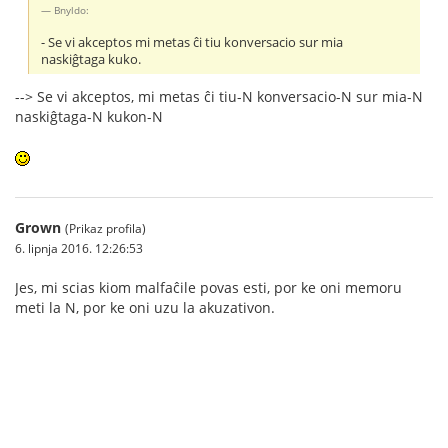
Bnyldo:
- Se vi akceptos mi metas ĉi tiu konversacio sur mia
naskiĝtaga kuko.
--> Se vi akceptos, mi metas ĉi tiu-N konversacio-N sur mia-N
naskiĝtaga-N kukon-N
Grown
(Prikaz profila)
6. lipnja 2016. 12:26:53
Jes, mi scias kiom malfaĉile povas esti, por ke oni memoru
meti la N, por ke oni uzu la akuzativon.