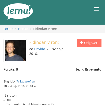
Sadržaj
Meni
Forum
Humor
Fidindan viron!
Fidindan viron!
Odgovori
od
Bnyldo
, 20. svibnja
2016.
Poruke:
5
Jezik:
Esperanto
Bnyldo
(
Prikaz profila
)
20. svibnja 2016. 20:01:46
-Saluton!
- Diru...
- Ĉu vi volas iri al kinejo kun mi?