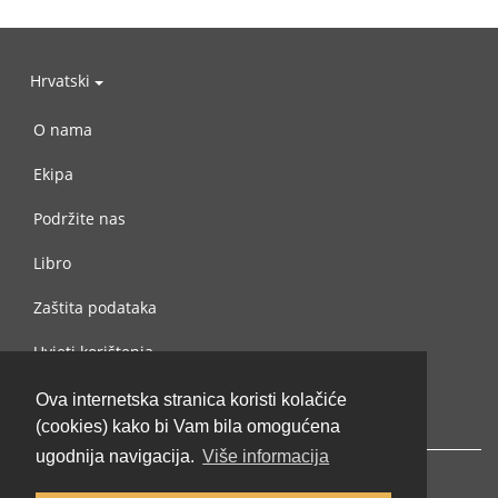
Hrvatski
O nama
Ekipa
Podržite nas
Libro
Zaštita podataka
Uvjeti korištenja
Kontaktiraj nas
Ova internetska stranica koristi kolačiće
(cookies) kako bi Vam bila omogućena
ugodnija navigacija.
Više informacija