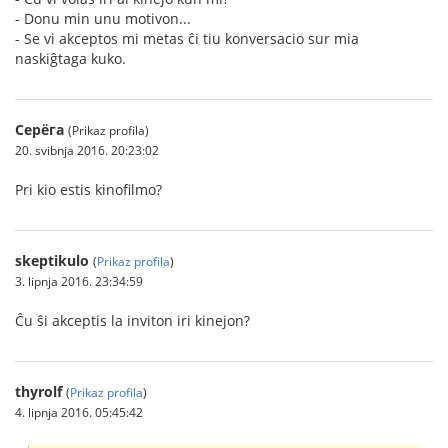
- Donu min unu motivon...
- Se vi akceptos mi metas ĉi tiu konversacio sur mia
naskiĝtaga kuko.
Серёга
(Prikaz profila)
20. svibnja 2016. 20:23:02
Pri kio estis kinofilmo?
skeptikulo
(
Prikaz profila
)
3. lipnja 2016. 23:34:59
Ĉu ŝi akceptis la inviton iri kinejon?
thyrolf
(
Prikaz profila
)
4. lipnja 2016. 05:45:42