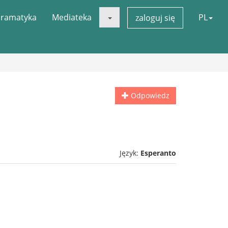
ramatyka
Mediateka
PL
zaloguj się
Odpowiedz
Język:
Esperanto