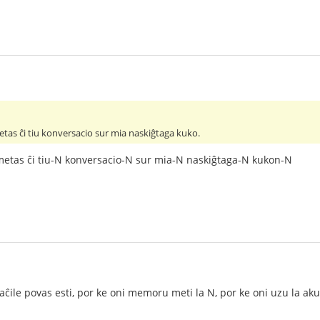
etas ĉi tiu konversacio sur mia naskiĝtaga kuko.
 metas ĉi tiu-N konversacio-N sur mia-N naskiĝtaga-N kukon-N
faĉile povas esti, por ke oni memoru meti la N, por ke oni uzu la aku