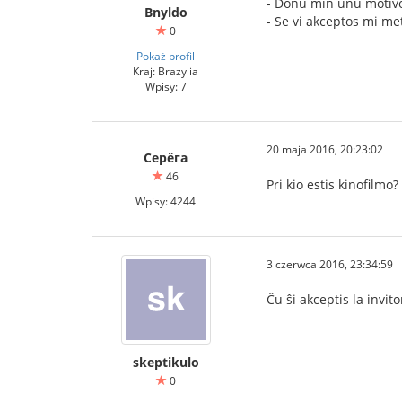
- Donu min unu motivo
Bnyldo
- Se vi akceptos mi me
0
Pokaż profil
Kraj: Brazylia
Wpisy: 7
20 maja 2016, 20:23:02
Серёга
46
Pri kio estis kinofilmo?
Wpisy: 4244
3 czerwca 2016, 23:34:59
Ĉu ŝi akceptis la invito
skeptikulo
0