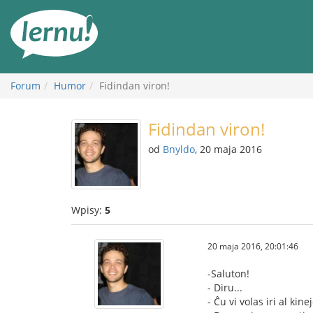
Więcej
Forum
Humor
Fidindan viron!
Fidindan viron!
od
Bnyldo
, 20 maja 2016
Wpisy:
5
20 maja 2016, 20:01:46
-Saluton!
- Diru...
- Ĉu vi volas iri al kin