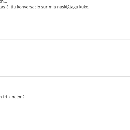
n...
tas ĉi tiu konversacio sur mia naskiĝtaga kuko.
n iri kinejon?