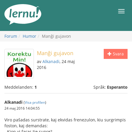
Till
sidans
Meny
innehåll
Forum
Humor
Manĝi gujavon
Manĝi gujavon
Svara
av
Alkanadi
, 24 maj
2016
Meddelanden:
1
Språk:
Esperanto
Alkanadi
(
Visa profilen
)
24 maj 2016 14:04:55
Viro paŝadas surstrate, kaj ekvidas frenezulon, kiu surgrimpis
foston, kaj demandas:
- Kion vi faras tie supre?