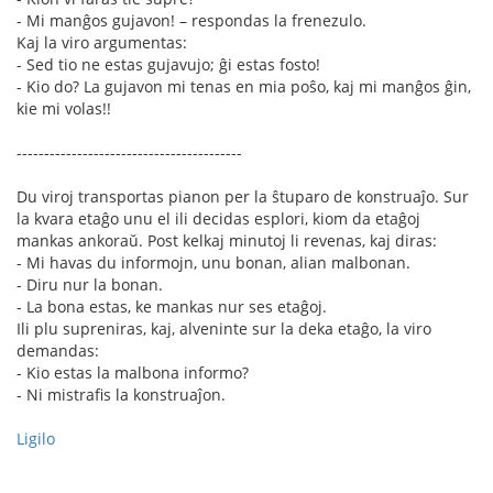
- Mi manĝos gujavon! – respondas la frenezulo.
Kaj la viro argumentas:
- Sed tio ne estas gujavujo; ĝi estas fosto!
- Kio do? La gujavon mi tenas en mia poŝo, kaj mi manĝos ĝin,
kie mi volas!!
-----------------------------------------
Du viroj transportas pianon per la ŝtuparo de konstruaĵo. Sur
la kvara etaĝo unu el ili decidas esplori, kiom da etaĝoj
mankas ankoraŭ. Post kelkaj minutoj li revenas, kaj diras:
- Mi havas du informojn, unu bonan, alian malbonan.
- Diru nur la bonan.
- La bona estas, ke mankas nur ses etaĝoj.
Ili plu supreniras, kaj, alveninte sur la deka etaĝo, la viro
demandas:
- Kio estas la malbona informo?
- Ni mistrafis la konstruaĵon.
Ligilo