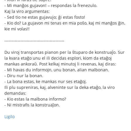
- Mi manĝos gujavon! – respondas la frenezulo.
Kaj la viro argumentas:
- Sed tio ne estas gujavujo; ĝi estas fosto!
- Kio do? La gujavon mi tenas en mia poŝo, kaj mi manĝos ĝin,
kie mi volas!!
-----------------------------------------
Du viroj transportas pianon per la ŝtuparo de konstruaĵo. Sur
la kvara etaĝo unu el ili decidas esplori, kiom da etaĝoj
mankas ankoraŭ. Post kelkaj minutoj li revenas, kaj diras:
- Mi havas du informojn, unu bonan, alian malbonan.
- Diru nur la bonan.
- La bona estas, ke mankas nur ses etaĝoj.
Ili plu supreniras, kaj, alveninte sur la deka etaĝo, la viro
demandas:
- Kio estas la malbona informo?
- Ni mistrafis la konstruaĵon.
Ligilo