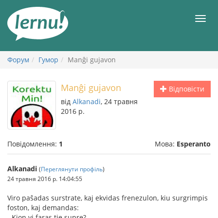
До
змісту
Мен
Форум
Гумор
Manĝi gujavon
Manĝi gujavon
Відповісти
від
Alkanadi
, 24 травня
2016 р.
Повідомлення:
1
Мова:
Esperanto
Alkanadi
(
Переглянути профіль
)
24 травня 2016 р. 14:04:55
Viro paŝadas surstrate, kaj ekvidas frenezulon, kiu surgrimpis
foston, kaj demandas:
- Kion vi faras tie supre?