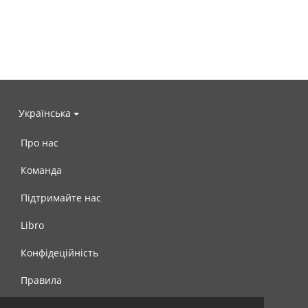
Українська
Про нас
Команда
Підтримайте нас
Libro
Конфідеційність
Правила
Контакти