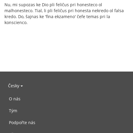
Nu, mi supozas ke Dio pli feliĉus pri honesteco ol
malhonesteco. Tial, li pli feliĉus pri honesta nekredo ol falsa
kredo. Do, ŝajnas ke 'fina ekzameno' ĉefe temas pri la
konscienco.
Česky
O nás
Tým
Podpořte nás