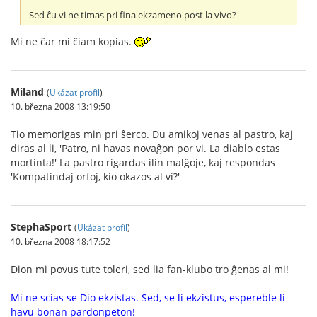
Sed ĉu vi ne timas pri fina ekzameno post la vivo?
Mi ne ĉar mi ĉiam kopias.
Miland
(
Ukázat profil
)
10. března 2008 13:19:50
Tio memorigas min pri ŝerco. Du amikoj venas al pastro, kaj
diras al li, 'Patro, ni havas novaĝon por vi. La diablo estas
mortinta!' La pastro rigardas ilin malĝoje, kaj respondas
'Kompatindaj orfoj, kio okazos al vi?'
StephaSport
(
Ukázat profil
)
10. března 2008 18:17:52
Dion mi povus tute toleri, sed lia fan-klubo tro ĝenas al mi!
Mi ne scias se Dio ekzistas. Sed, se li ekzistus, espereble li
havu bonan pardonpeton!