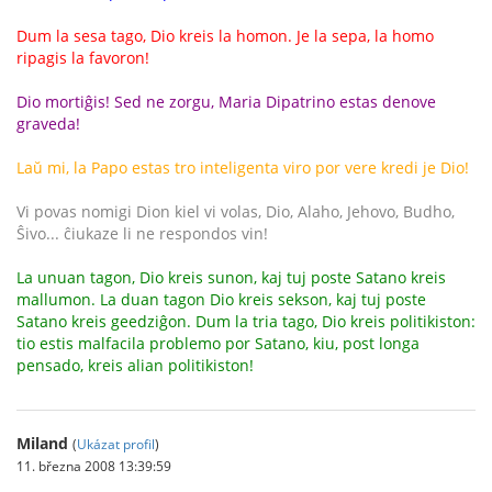
Dum la sesa tago, Dio kreis la homon. Je la sepa, la homo
ripagis la favoron!
Dio mortiĝis! Sed ne zorgu, Maria Dipatrino estas denove
graveda!
Laŭ mi, la Papo estas tro inteligenta viro por vere kredi je Dio!
Vi povas nomigi Dion kiel vi volas, Dio, Alaho, Jehovo, Budho,
Ŝivo... ĉiukaze li ne respondos vin!
La unuan tagon, Dio kreis sunon, kaj tuj poste Satano kreis
mallumon. La duan tagon Dio kreis sekson, kaj tuj poste
Satano kreis geedziĝon. Dum la tria tago, Dio kreis politikiston:
tio estis malfacila problemo por Satano, kiu, post longa
pensado, kreis alian politikiston!
Miland
(
Ukázat profil
)
11. března 2008 13:39:59