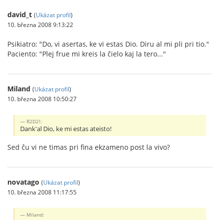
david_t
(
Ukázat profil
)
10. března 2008 9:13:22
Psikiatro: "Do, vi asertas, ke vi estas Dio. Diru al mi pli pri tio."
Paciento: "Plej frue mi kreis la ĉielo kaj la tero..."
Miland
(
Ukázat profil
)
10. března 2008 10:50:27
R2D2!:
Dank'al Dio, ke mi estas ateisto!
Sed ĉu vi ne timas pri fina ekzameno post la vivo?
novatago
(
Ukázat profil
)
10. března 2008 11:17:55
Miland: