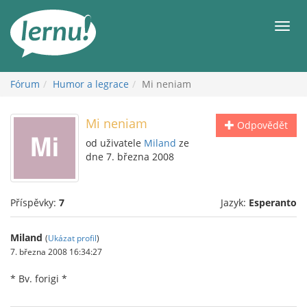
Přejít
k
Men
obsahu
Fórum
Humor a legrace
Mi neniam
Mi neniam
Odpovědět
od uživatele
Miland
ze
dne 7. března 2008
Příspěvky:
7
Jazyk:
Esperanto
Miland
(
Ukázat profil
)
7. března 2008 16:34:27
* Bv. forigi *