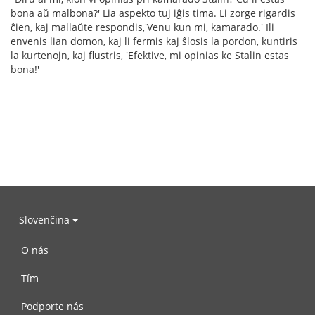
bona aŭ malbona?' Lia aspekto tuj iĝis tima. Li zorge rigardis
ĉien, kaj mallaŭte respondis,'Venu kun mi, kamarado.' Ili
envenis lian domon, kaj li fermis kaj ŝlosis la pordon, kuntiris
la kurtenojn, kaj flustris, 'Efektive, mi opinias ke Stalin estas
bona!'
Slovenčina
O nás
Tím
Podporte nás