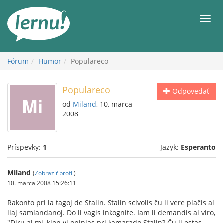
Späť
na
Men
obsah
Fórum
Humor
Populareco
Populareco
Odpovedať
od
Miland
, 10. marca
2008
Príspevky:
1
Jazyk:
Esperanto
Miland
(
Zobraziť profil
)
10. marca 2008 15:26:11
Rakonto pri la tagoj de Stalin. Stalin scivolis ĉu li vere plaĉis al
liaj samlandanoj. Do li vagis inkognite. Iam li demandis al viro,
"Diru al mi, kion vi opinias pri kamarado Stalin? Ĉu li estas